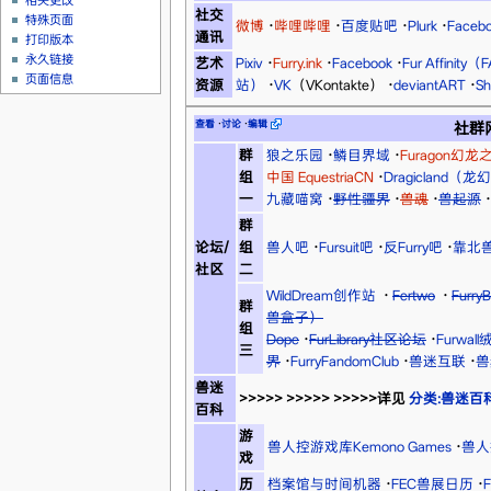
相关更改
社交
特殊页面
微博
·
哔哩哔哩
·
百度贴吧
·
Plurk
·
Faceb
通讯
打印版本
永久链接
艺术
Pixiv
·
Furry.ink
·
Facebook
·
Fur Affinity（F
页面信息
资源
站）
·
VK
（VKontakte）
·
deviantART
·
Sh
查看
·
讨论
·
编辑
社群
群
狼之乐园
·
鳞目界域
·
Furagon幻龙
组
中国 EquestriaCN
·
Dragicland（
一
九藏喵窝
·
野性疆界
·
兽魂
·
兽起源
·
群
论坛/
组
兽人吧
·
Fursuit吧
·
反Furry吧
·
靠北
社区
二
WildDream创作站
·
Fertwo
·
Furry
群
兽盒子）
组
Dope
·
FurLibrary社区论坛
·
Furwal
三
界
·
FurryFandomClub
·
兽迷互联
·
兽
兽迷
>>>>> >>>>> >>>>>详见
分类:兽迷百
百科
游
兽人控游戏库Kemono Games
·
兽人控
戏
历
档案馆与时间机器
·
FEC兽展日历
·