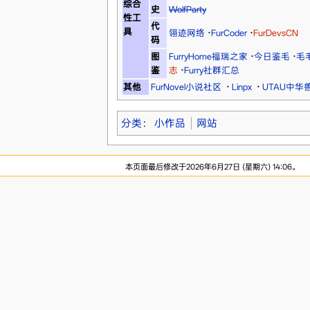
综合
史
WolfParty
性工
代
具
翎迹网络
·
FurCoder
·
FurDevsCN
码
图
FurryHome福瑞之家
·
今日鉴毛
·
毛
鉴
志
·
Furry社群汇总
其他
FurNovel小说社区
·
Linpx
·
UTAU中华
分类
：
小作品
网站
本页面最后修改于2026年6月27日 (星期六) 14:06。