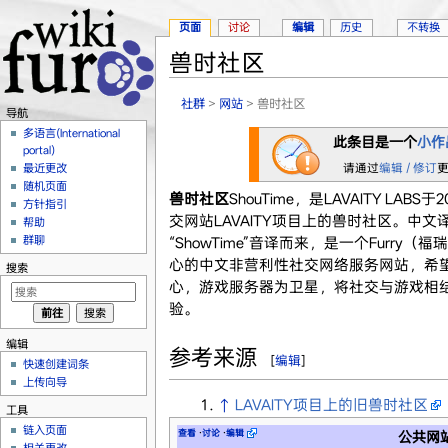
页面
讨论
编辑
历史
不转换
兽时社区
跳转至：
导航
、
搜索
社群
>
网站
> 兽时社区
导航
多语言(International
此条目是一个
小作
portal)
请通过
编辑 / 修订
最近更改
随机页面
兽时社区
ShouTime，是LAVAITY LAB
方针指引
交网站LAVAITY项目上的兽时社区。中文
帮助
群聊
“ShowTime”音译而来，是一个Furry
心的中文非营利性社交网络服务网站，希
搜索
心，游戏服务器为卫星，将社交与游戏相
验。
编辑
参考来源
[
编辑
]
快速创建词条
上传向导
↑
LAVAITY项目上的旧兽时社区
工具
链入页面
查看
·
讨论
·
编辑
公共网