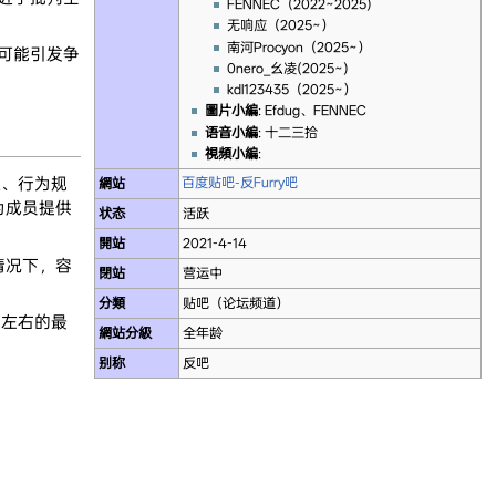
FENNEC（2022~2025)
无响应（2025~）
南河Procyon（2025~）
也可能引发争
0nero_幺凌(2025~)
kdl123435（2025~）
圖片小編
: Efdug、FENNEC
语音小編
: 十二三拾
視頻小編
:
理、行为规
百度贴吧-反Furry吧
網站
为成员提供
状态
活跃
開站
2021-4-14
情况下，容
閉站
营运中
分類
贴吧（论坛频道）
0月左右的最
網站分級
全年龄
别称
反吧