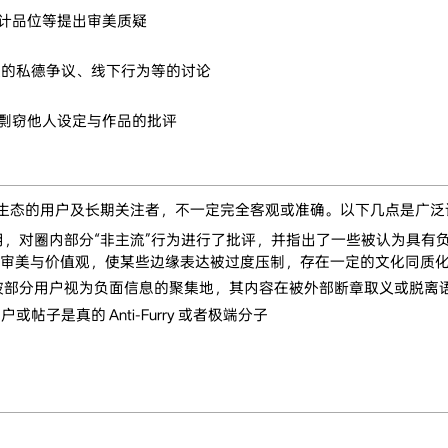
计品位等提出审美质疑
涉及的私德争议、线下行为等的讨论
剽窃他人设定与作品的批评
内部生态的用户及长期关注者，不一定完全客观或准确。以下几点是广
偏作用，对圈内部分“非主流”行为进行了批评，并指出了一些被认为具
审美与价值观，使某些边缘表达被过度压制，存在一定的文化同质
也被部分用户视为负面信息的聚集地，其内容在被外部断章取义或脱离语
或帖子是真的 Anti-Furry 或者极端分子