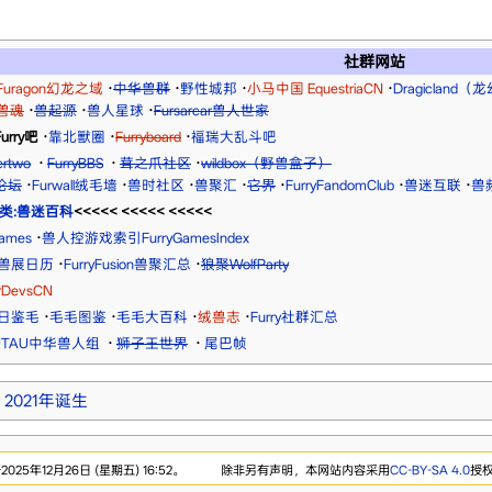
社群网站
Furagon幻龙之域
·
中华兽群
·
野性城邦
·
小马中国 EquestriaCN
·
Dragicland
兽魂
·
兽起源
·
兽人星球
·
Fursarcar兽人世家
urry吧
·
靠北獸圈
·
Furryboard
·
福瑞大乱斗吧
ertwo
·
FurryBBS
·
茸之爪社区
·
wildbox（野兽盒子）
区论坛
·
Furwall绒毛墙
·
兽时社区
·
兽聚汇
·
它界
·
FurryFandomClub
·
兽迷互联
·
兽
类:兽迷百科
<<<<< <<<<< <<<<<
ames
·
兽人控游戏索引FurryGamesIndex
C兽展日历
·
FurryFusion兽聚汇总
·
狼聚WolfParty
rDevsCN
日鉴毛
·
毛毛图鉴
·
毛毛大百科
·
绒兽志
·
Furry社群汇总
UTAU中华兽人组
·
狮子王世界
·
尾巴帧
2021年诞生
25年12月26日 (星期五) 16:52。
除非另有声明，本网站内容采用
CC-BY-SA 4.0
授