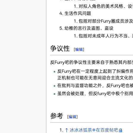
对拟人角色的美术风格、设
生活作风问题
包括对部分Furry圈成员
幼稚的言行及盗图、盗设
包括对未成年人行为不当、
争议性
[
编辑
]
反Furry吧的争议性主要来自于熟悉其
反Furry吧在一定程度上起到了纠
正机制也可能在无意间迎合主流文化的
在批判与监督功能之外，反Furry吧
虽然会被处理，但反furry吧中极个别用户
参考
[
编辑
]
↑
冰冰冰狐茶❄在百度帖吧