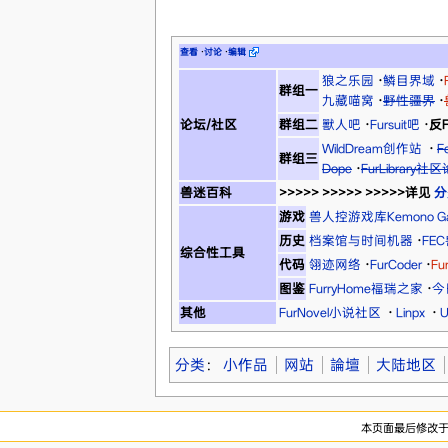
查看
·
讨论
·
编辑
狼之乐园
·
鳞目界域
·
群组一
九藏喵窝
·
野性疆界
·
论坛/社区
群组二
獸人吧
·
Fursuit吧
·
反F
WildDream创作站
·
F
群组三
Dope
·
FurLibrary社
兽迷百科
>>>>> >>>>> >>>>>详见
分
游戏
兽人控游戏库Kemono G
历史
档案馆与时间机器
·
FE
综合性工具
代码
翎迹网络
·
FurCoder
·
Fu
图鉴
FurryHome福瑞之家
·
今
其他
FurNovel小说社区
·
Linpx
·
分类
：
小作品
网站
論壇
大陆地区
本页面最后修改于20