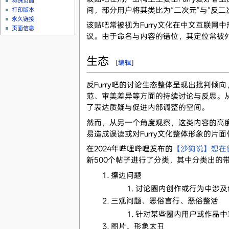
特殊页面
间，部分用户将其类比为“二次元”与“反二
打印版本
永久链接
该贴吧常被视为Furry文化在中文互联
页面信息
议。由于命名与内容的错位，其定位常被外界
生态
[
编辑
]
反Furry吧的讨论生态整体呈现出批判倾
范、审美差异等方面的持续讨论与反思。从
了表达质疑与促进内部调整的空间。
然而，从另一个角度观察，这类内容的高度
易造成误读或对Furry文化整体形象的片
在2024年哔哩哔哩发布的
【沙狗说】想在兽
新500个帖子进行了分类，其中分类出的
擦边问题
讨论圈内创作或行为中涉及
三观问题、恶俗言行、恶俗整活
针对某些圈内用户或作品中
图片、形象太丑