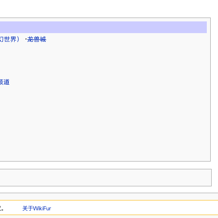
（龙幻世界）
·
龙兽城
频道
权。
关于WikiFur