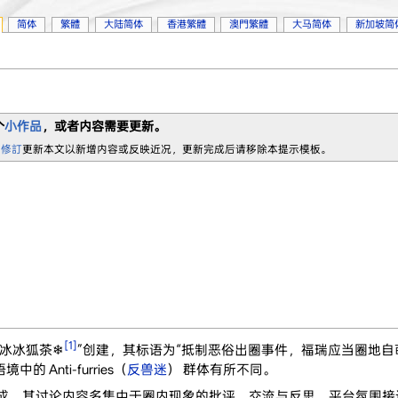
简体
繁體
大陆简体
香港繁體
澳門繁體
大马简体
新加坡简
个
小作品
，或者内容需要更新。
 修訂
更新本文以新增内容或反映近况，更新完成后请移除本提示模板。
[1]
“冰冰冰狐茶❄
”创建，其标语为“抵制恶俗出圈事件，福瑞应当圈地自
 Anti-furries（
反兽迷
） 群体有所不同。
者组成，其讨论内容多集中于圈内现象的批评、交流与反思。平台氛围