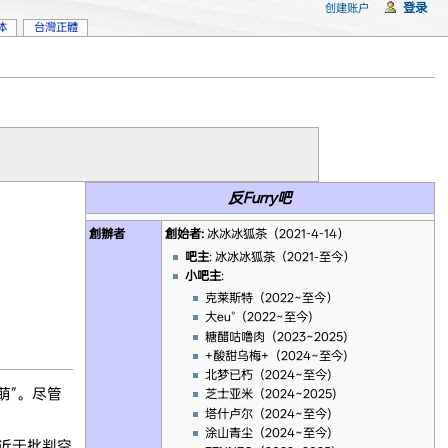
登录
创建账户
体
台灣正體
反Furry吧
創辦者
創始者:
冰冰冰狐茶（2021-4-14）
吧主
: 冰冰冰狐茶（2021-至今）
小吧主
:
克莱斯特（2022~至今）
大eu°（2022~至今)
糖醋咕噜肉（2023~2025)
+酸甜乌梅+（2024~至今)
北梦已朽（2024~至今)
萌”。尽管
芝士亚米（2024~2025)
塔什卢尔（2024~至今)
涂山青尘（2024~至今)
接近于批判空