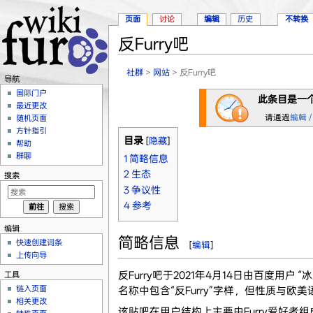
页面
讨论
编辑
历史
不转换
反Furry吧
跳转至：
导航
、
搜索
社群
>
网站
> 反Furry吧
导航
国际门户
此条目是一
最近更改
请通過
編輯 /
随机页面
方针指引
目录
[
隐藏
]
帮助
群聊
1
简略信息
2
生态
搜索
3
争议性
4
参考
编辑
简略信息
快速创建词条
[
编辑
]
上传向导
反Furry吧于2021年4月14日由百度用户 
工具
链入页面
名称中包含“反Furry”字样，但性质与欧美语境中的
相关更改
该贴吧在用户结构上主要由Furry爱好