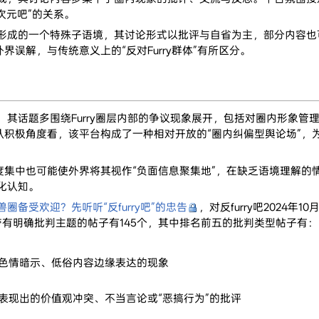
次元吧”的关系。
网中形成的一个特殊子语境，其讨论形式以批评与自省为主，部分内容
误解，与传统意义上的“反对Furry群体”有所区分。
向，其话题多围绕Furry圈层内部的争议现象展开，包括对圈内形象管
积极角度看，该平台构成了一种相对开放的“圈内纠偏型舆论场”，
集中也可能使外界将其视作“负面信息聚集地”，在缺乏语境理解的
面化认知。
圈备受欢迎？先听听“反furry吧”的忠告
，对反furry吧2024年1
带有明确批判主题的帖子有145个，其中排名前五的批判类型帖子有：
色情暗示、低俗内容边缘表达的现象
表现出的价值观冲突、不当言论或“恶搞行为”的批评