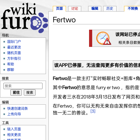
页面
讨论
编辑
历史
不转换
Fertwo
跳转至：
导航
、
搜索
该网站已停
导航
国际门户
相关条目数据来
最近更改
随机页面
方针指引
帮助
该APP已停服，无法查阅更多有价值的信息，
群聊
Fertwo
是一款主打“实时畅聊社交+图库+角色
搜索
其中
Fertwo
的意思是 furry er two ，
开发者三水在2018年3月13日发布了网页和An
编辑
在Fertwo，你可以无拘无束自由发挥
快速创建词条
[3]
独一无二的兽设。
上传向导
工具
链入页面
相关更改