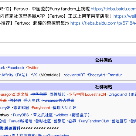
2】Fertwo - 中国范的Furry fandom上线啦
https://tieba.baidu.c
07】国内首家社区型兽圈APP【Fertwo】正式上架苹果商店啦！
https://w
软件推荐】Fertwo：超棒的兽控聚集地
https://tieba.baidu.com/p/57184
公共网站
urk
·
Facebook
·
Twitter
r Affinity（FA站）
·
VK
（VKontakte）
·
deviantART
·
SheezyArt
·
Transfur
社群网站
Furagon幻龙之域
·
中华兽群
·
野性城邦
·
小马中国 EquestriaCN
·
Dragicland
兽魂
·
兽起源
·
兽人星球
·
Fursarcar兽人世家
urry吧
·
靠北獸圈
·
Furryboard
·
福瑞大乱斗吧
ertwo
·
FurryBBS
·
茸之爪社区
·
wildbox（野兽盒子）
区论坛
·
Furwall绒毛墙
·
兽时社区
·
兽聚汇
·
它界
·
FurryFandomClub
·
兽迷互联
·
兽
类:兽迷百科
<<<<< <<<<< <<<<<
ames
·
兽人控游戏索引FurryGamesIndex