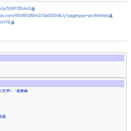
om/p/5591135443
eibo.com/6509108842/Gb0G5nBJy?pagetype=profilefeed
41176
（龙幻世界）
·
龙兽城
频道