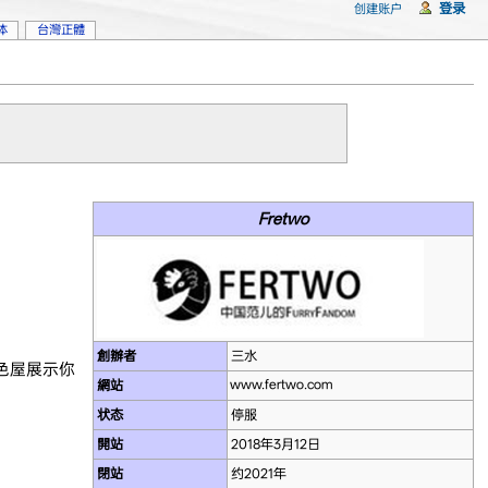
登录
创建账户
体
台灣正體
Fretwo
創辦者
三水
色屋展示你
www.fertwo.com
網站
状态
停服
開站
2018年3月12日
閉站
约2021年