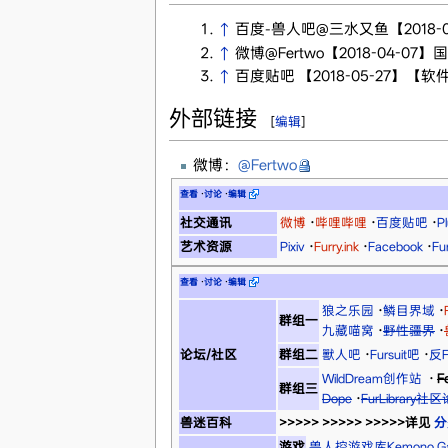
↑
百度-兽人吧@三水又鱼【2018-03-1
↑
微博@Fertwo【2018-04-
↑
百度贴吧 【2018-05-27】【
外部链接
[
编辑
]
微博：
@Fertwo
查看
·
讨论
·
编辑
社交通讯
微博
·
哔哩哔哩
·
百度贴吧
·
Pl
艺术资源
Pixiv
·
Furry.ink
·
Facebook
·
Fu
查看
·
讨论
·
编辑
狼之乐园
·
鳞目界域
·
群组一
九藏喵窝
·
野性疆界
·
论坛/社区
群组二
獸人吧
·
Fursuit吧
·
反F
WildDream创作站
·
F
群组三
Dope
·
FurLibrary社
兽迷百科
>>>>> >>>>> >>>>>详见
分
游戏
兽人控游戏库Kemono G