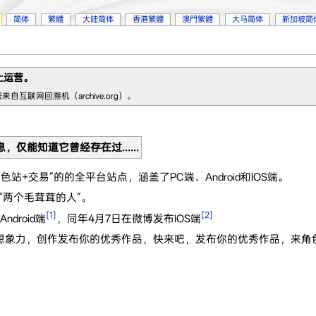
简体
繁體
大陆简体
香港繁體
澳門繁體
大马简体
新加坡简
止运营。
自互联网回溯机（archive.org）。
仅能知道它曾经存在过......
站+交易”的的全平台站点，涵盖了PC端、Android和IOS端。
指的是“两个毛茸茸的人”。
[1]
[2]
droid端
，同年4月7日在微博发布IOS端
你的想象力，创作发布你的优秀作品，快来吧，发布你的优秀作品，来角