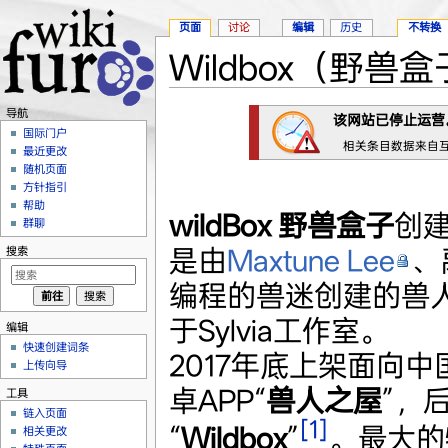
页面
讨论
编辑
历史
不转换
Wildbox（野兽
跳转至：
导航
、
搜索
导航
该网站已停止运营
国际门户
相关条目数据来自互联网
最近更改
随机页面
方针指引
帮助
wildBox 野兽盒子
创建
群聊
是由
Maxtune Lee
、
搜索
编程的兽迷创建的兽
于Sylvia工作室。
编辑
快速创建词条
2017年底上架面向
上传向导
卓APP“
兽人之屋
”，
工具
链入页面
[1]
“
Wildbox
”
。最大的
相关更改