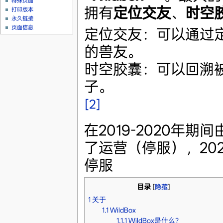
特殊页面
拥有
定位交友
、
时空
打印版本
永久链接
页面信息
定位交友：可以通过
的兽友。
时空胶囊：可以回溯
子。
[2]
在2019-2020年期间
了运营（停服），20
停服
目录
[
隐藏
]
1
关于
1.1
WildBox
1.1.1
WildBox是什么？