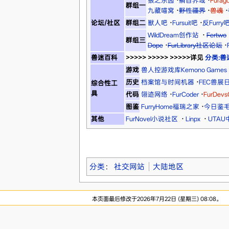
狼之乐园
·
鳞目界域
·
Fura
群组一
九藏喵窝
·
野性疆界
·
兽魂
·
论坛/社区
群组二
獸人吧
·
Fursuit吧
·
反Furry
WildDream创作站
·
Fertwo
群组三
Dope
·
FurLibrary社区论坛
·
兽迷百科
>>>>> >>>>> >>>>>详见
分类:兽
游戏
兽人控游戏库Kemono Games
历史
档案馆与时间机器
·
FEC兽展
综合性工
具
代码
翎迹网络
·
FurCoder
·
FurDev
图鉴
FurryHome福瑞之家
·
今日鉴
其他
FurNovel小说社区
·
Linpx
·
UTA
分类
：
社交网站
大陆地区
本页面最后修改于2026年7月22日 (星期三) 08:08。