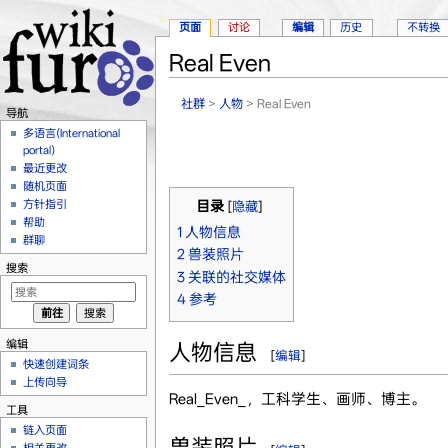
页面
讨论
编辑
历史
不转换
Real Even
跳转至：
导航
、
搜索
社群
>
人物
> Real Even
导航
多语言(International
portal)
最近更改
随机页面
方针指引
目录
[
隐藏
]
帮助
1
人物信息
群聊
2
兽装照片
搜索
3
关联的社交媒体
4
参考
编辑
人物信息
[
编辑
]
快速创建词条
上传向导
Real_Even_，工科学生、画师、博主。
工具
链入页面
兽装照片