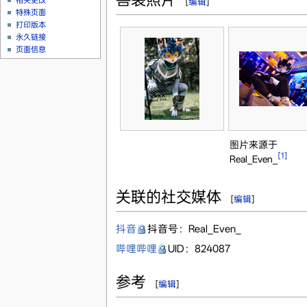
相关更改
[
编辑
]
特殊页面
打印版本
永久链接
页面信息
图片来源于
[1]
Real_Even_
关联的社交媒体
[
编辑
]
抖音
抖音号：Real_Even_
哔哩哔哩
UID：824087
参考
[
编辑
]