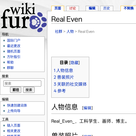
页面
讨论
编辑
历史
不转换
Real Even
跳转至：
导航
、
搜索
社群
>
人物
> Real Even
导航
国际门户
最近更改
随机页面
方针指引
帮助
目录
[
隐藏
]
群聊
1
人物信息
搜索
2
兽装照片
3
关联的社交媒体
4
参考
编辑
人物信息
快速创建词条
[
编辑
]
上传向导
工具
Real_Even_，工科学生、画师、博主。
链入页面
相关更改
兽装照片