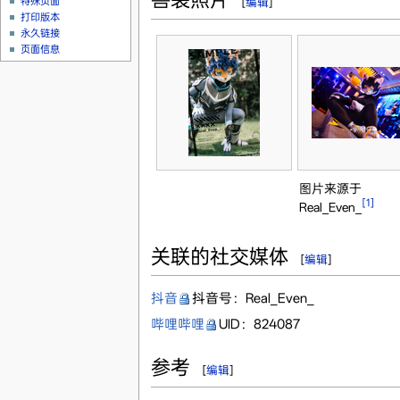
特殊页面
[
编辑
]
打印版本
永久链接
页面信息
图片来源于
[1]
Real_Even_
关联的社交媒体
[
编辑
]
抖音
抖音号：Real_Even_
哔哩哔哩
UID：824087
参考
[
编辑
]