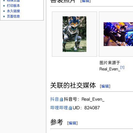
特殊页面
[
编辑
]
打印版本
永久链接
页面信息
图片来源于
[1]
Real_Even_
关联的社交媒体
[
编辑
]
抖音
抖音号：Real_Even_
哔哩哔哩
UID：824087
参考
[
编辑
]