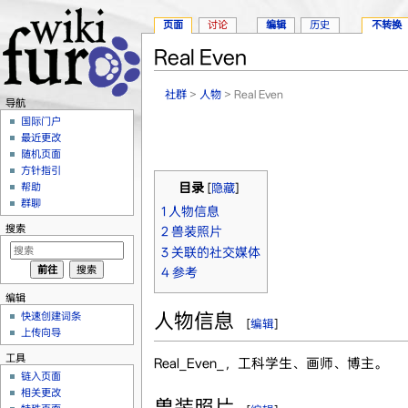
页面
讨论
编辑
历史
不转换
Real Even
跳转至：
导航
、
搜索
社群
>
人物
> Real Even
导航
国际门户
最近更改
随机页面
方针指引
帮助
目录
[
隐藏
]
群聊
1
人物信息
搜索
2
兽装照片
3
关联的社交媒体
4
参考
编辑
人物信息
快速创建词条
[
编辑
]
上传向导
工具
Real_Even_，工科学生、画师、博主。
链入页面
相关更改
兽装照片