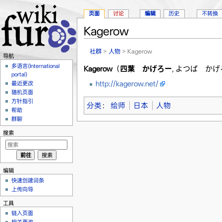
页面
讨论
编辑
历史
不转换
Kagerow
跳转至：
导航
、
搜索
社群
>
人物
> Kagerow
导航
多语言(International
Kagerow
（
四葉 かげろー
,
よつば かげ
portal)
http://kagerow.net/
最近更改
随机页面
方针指引
分类
：
绘师
日本
人物
帮助
群聊
搜索
编辑
快速创建词条
上传向导
工具
链入页面