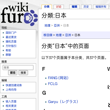
分类
讨论
编辑
历史
编辑所有
分類:日本
跳转至：
导航
、
搜索
地理
>
亞洲
> 日本
导航
国际门户
根目錄
>
地理
>
亞洲
> 日本
最近更改
随机页面
分类“日本”中的页面
方针指引
帮助
群聊
以下37个页面属于本分类，共37个页面。
搜索
F
FANG (网站)
编辑
FCLG
快速创建词条
上传向导
G
工具
Garyu（レグラス）
链入页面
相关更改