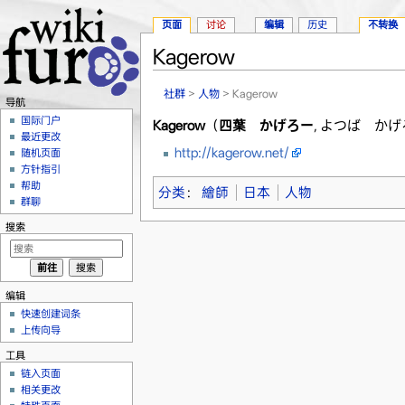
页面
讨论
编辑
历史
不转换
Kagerow
跳转至：
导航
、
搜索
社群
>
人物
> Kagerow
导航
国际门户
Kagerow
（
四葉 かげろー
,
よつば かげ
最近更改
http://kagerow.net/
随机页面
方针指引
帮助
分类
：
繪師
日本
人物
群聊
搜索
编辑
快速创建词条
上传向导
工具
链入页面
相关更改