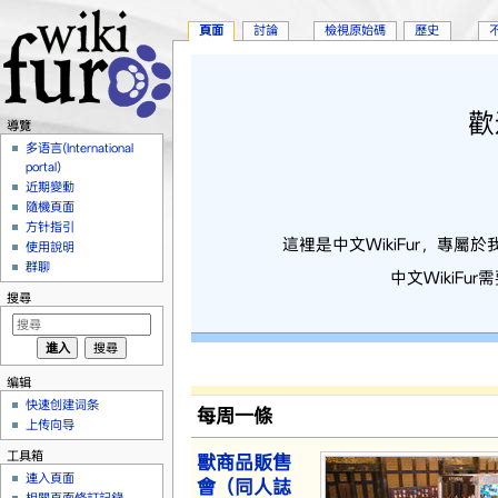
頁面
討論
檢視原始碼
歷史
跳轉到：
導覽
、
搜尋
歡
導覽
多语言(International
portal)
近期變動
隨機頁面
方针指引
這裡是中文WikiFur，專
使用說明
群聊
中文WikiF
搜尋
编辑
快速创建词条
每周一條
上传向导
工具箱
獸商品販售
連入頁面
會（同人誌