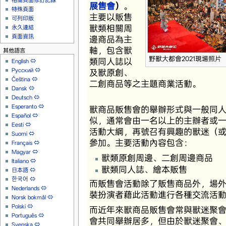
相關頁面修訂記錄
展售會
）
。
特殊頁面
主要以販售
可列印版
獸類相關周
永久連結
頁面資訊
邊商品為主
軸，包含獸
其他語言
野獸大都會2021現場照片
類同人誌以
English
⇔
Русский
⇔
及獸原創、
Čeština
⇔
二創商品等之主題商業活動。
Dansk
⇔
Deutsch
⇔
Esperanto
⇔
獸商品販售會的舉辦形式與一般同
Español
⇔
似，通常會由一名以上的主辦者或
Eesti
⇔
活動大綱，再號召有興趣的獸迷（
Suomi
⇔
參加。主要活動內容包含：
Français
⇔
Magyar
⇔
獸類原創周邊、二創周邊商品
Italiano
⇔
獸類同人誌、繪本販售
日本語
⇔
한국어
⇔
而販售會活動除了販售商品外，場
Nederlands
⇔
裝扮演者藉此活動進行各種交流活
Norsk bokmål
⇔
Polski
⇔
而近年來獸商品販售會常與獸迷聚
Português
⇔
會共同舉辦居多，但由於獸迷聚會
Svenska
⇔