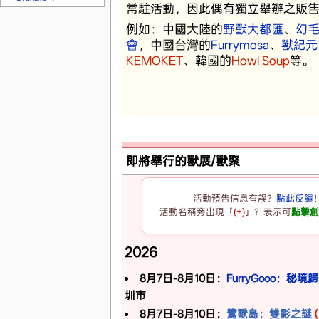
常駐活動，因此偶有獨立舉辦之販
例如：中國大陸的
野獸大都匯
、
幻
會
，中國台灣的
Furrymosa
、
獸紀元
KEMOKET
、韓國的
Howl Soup
等。
即將舉行的獸展/獸聚
活動預告信息有誤？
點此反饋
活動名稱旁出現「
(+)
」？表示可
點擊
2026
8月7日-8月10日：
FurryGooo：秘境
圳市
8月7日-8月10日：
鷺獸島：雙影之謎
(