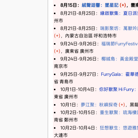
8月15日：
絨聲迴響：墜星記
(+)
，雲
8月21日-8月23日：
緣啟獸集：夏日派
州市
8月21日-8月23日：
瑞影聚坊：萬獸吟
(+)
，內蒙古自治區 呼和浩特市
9月24日-9月26日：
福瑞節FurryFest
(+)
，廣東省 廣州市
9月24日-9月26日：
椰絨島：黃金殿
南京市
9月25日-9月27日：
FurryGala：霍
省 青島市
10月1日-10月4日：
你好獸聚 Hi Furr
東省 廣州市
10月1日：
夢江聚：秋嶼探奇
(+)
，黑龍
10月2日-10月5日：
重生獸聚：琉海棲
南省 鄭州市
10月2日-10月4日：
狂想獸生：悠遊雅
大連市