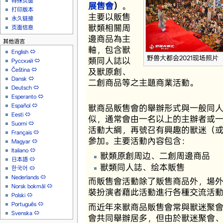
特殊页面
展售會
）
。
打印版本
主要以販售
永久链接
獸類相關周
页面信息
邊商品為主
其他语言
軸，包含獸
English
⇔
野兽大都会2021现场照片
類同人誌以
Русский
⇔
Čeština
⇔
及獸原創、
Dansk
⇔
二創商品等之主題商業活動。
Deutsch
⇔
Esperanto
⇔
Español
⇔
獸商品販售會的舉辦形式與一般同
Eesti
⇔
似，通常會由一名以上的主辦者或
Suomi
⇔
活動大綱，再號召有興趣的獸迷（
Français
⇔
參加。主要活動內容包含：
Magyar
⇔
Italiano
⇔
獸類原創周边、二創周邊商品
日本語
⇔
獸類同人誌、绘本販售
한국어
⇔
Nederlands
⇔
而販售會活動除了販售商品外，場
Norsk bokmål
⇔
裝扮演者藉此活動進行各種交流活
Polski
⇔
Português
⇔
而近年來獸商品販售會常與獸迷聚
Svenska
⇔
會共同舉辦居多，但由於獸迷聚會