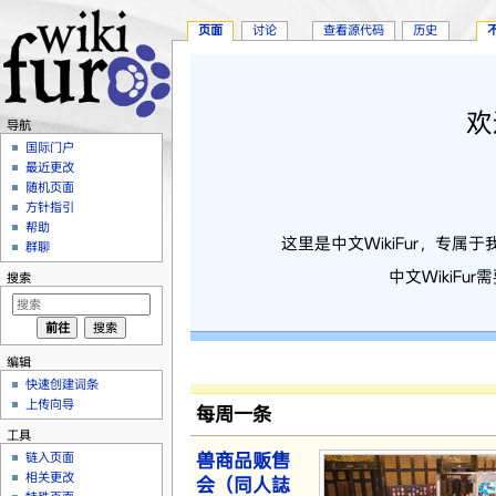
页面
讨论
查看源代码
历史
跳转至：
导航
、
搜索
欢
导航
国际门户
最近更改
随机页面
方针指引
帮助
这里是中文WikiFur，专
群聊
中文WikiF
搜索
编辑
快速创建词条
上传向导
每周一条
工具
兽商品贩售
链入页面
相关更改
会（同人誌