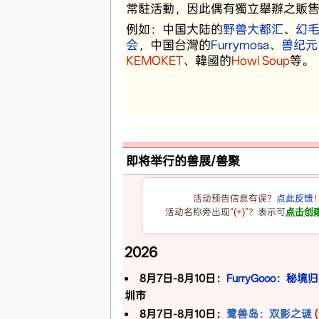
常駐活動，因此偶有獨立舉辦之販
例如：中国大陆的
野兽大都汇
、
幻
会
，中国台灣的
Furrymosa
、
兽纪元
KEMOKET
、韓國的
Howl Soup
等。
即将举行的兽展/兽聚
活动预告信息有误？
点此反馈
活动名称旁出现“
(+)
”？表示可
点击创
2026
8月7日-8月10日：
FurryGooo：秘境
圳市
8月7日-8月10日：
鹭兽岛：双影之谜
(