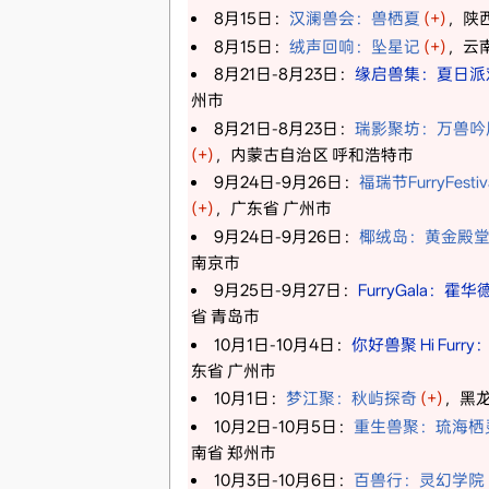
8月15日：
汉澜兽会：兽栖夏
(+)
，陕
8月15日：
绒声回响：坠星记
(+)
，云
8月21日-8月23日：
缘启兽集：夏日派
州市
8月21日-8月23日：
瑞影聚坊：万兽吟
(+)
，内蒙古自治区 呼和浩特市
9月24日-9月26日：
福瑞节FurryFest
(+)
，广东省 广州市
9月24日-9月26日：
椰绒岛：黄金殿
南京市
9月25日-9月27日：
FurryGala：霍
省 青岛市
10月1日-10月4日：
你好兽聚 Hi Furr
东省 广州市
10月1日：
梦江聚：秋屿探奇
(+)
，黑龙
10月2日-10月5日：
重生兽聚：琉海栖
南省 郑州市
10月3日-10月6日：
百兽行：灵幻学院