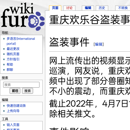
页面
讨论
编辑
历史
不转换
重庆欢乐谷盗装
跳转至：
导航
、
搜索
导航
盗装事件
多语言(International
portal)
[
编辑
]
最近更改
随机页面
网上流传出的视频显
方针指引
帮助
巡演，网友说，重庆
群聊
搜索
频中出现了部分兽圈
不小的震动，而重庆
编辑
截止2022年，4月
快速创建词条
除相关推文。
上传向导
工具
链入页面