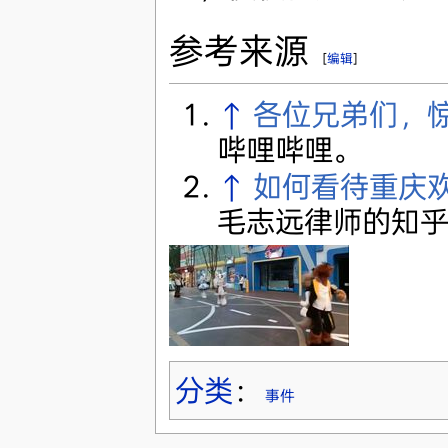
参考来源
[
编辑
]
↑
各位兄弟们，
哔哩哔哩。
↑
如何看待重庆
毛志远律师的知
分类
：
事件