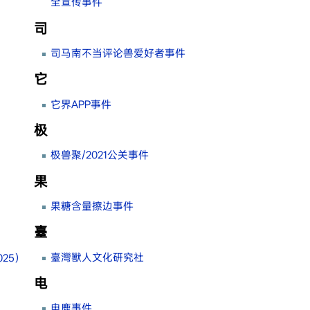
全宣传事件
司
司马南不当评论兽爱好者事件
它
它界APP事件
极
极兽聚/2021公关事件
果
果糖含量擦边事件
臺
臺灣獸人文化研究社
25）
电
电鹿事件