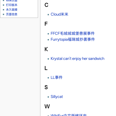
特殊页面
C
打印版本
永久链接
Cloud米米
页面信息
F
FFCF毛绒绒城堡兽展事件
Furrytopia福瑞城抄袭事件
K
Krystal can't enjoy her sandwich
L
LL事件
S
Sillycat
W
WikiFur中文版破坏史