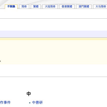
不转换
简体
繁體
大陆简体
香港繁體
澳門繁體
大马简体
。
中
炒作事件
中兽研