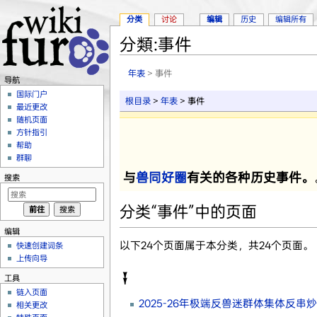
分类
讨论
编辑
历史
编辑所有
分類:事件
跳转至：
导航
、
搜索
年表
> 事件
导航
国际门户
根目录
>
年表
> 事件
最近更改
随机页面
方针指引
帮助
群聊
与
兽同好圈
有关的各种历史事件。
搜索
分类“事件”中的页面
编辑
以下24个页面属于本分类，共24个页面。
快速创建词条
上传向导
𒑖
工具
链入页面
2025-26年极端反兽迷群体集体反串
相关更改