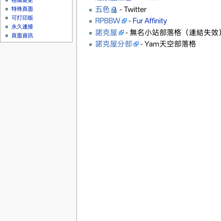
相關變更
五色
- Twitter
特殊頁面
可打印版
RPBBW
-
Fur Affinity
永久連接
諾克屋
- 無名小站部落格（連結失效
頁面資訊
諾克屋分部
- Yam天空部落格