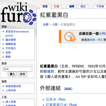
頁面
討論
編輯
歷史
不转换
紅紫藍黑白
跳到：
導覽
、
搜尋
社群
>
人物
> 红紫蓝黑白
導覽
多语言(International
此條目是一個
小作
portal)
請通過
編輯 / 修訂
最近變更
隨機頁面
方针指引
說明
群聊
搜尋
紅紫藍黑白
（五色，RPBBW，1992年10
的
獸繪師
，創作主題偏好可愛的少女以及獸人
版《廢人諾克畫集》，A4 16P 全彩同人畫
编辑
快速创建词条
外部連結
[
編輯
]
上传向导
工具
五色
-
Pixiv
連入頁面
紅紫藍黑白
-
Plurk