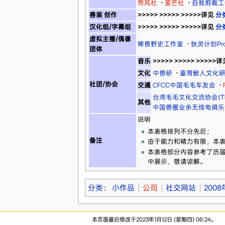
煦风社
·
星芒社
·
自我剪裁工
兽装 创作
>>>>> >>>>> >>>>>详见
分
汉化组/字幕组
>>>>> >>>>> >>>>>详见
分
虚拟主播/偶像
稗兽野史工作室
·
狄灵计划Proj
团体
音乐
>>>>> >>>>> >>>>>
文化
中兽研
·
臺灣獸人文化
社团/协会
交通
CFCC中国毛毛车友会
·
台湾毛毛文化交流协会(TF
其他
中国兽圈业余无线电俱乐
说明
本表格排列不分先后；
备注
由于能力和精力有限，本
本表格部分内容参考了历届
中展示，敬请谅解。
分类
：
小作品
公司
社交网站
200
本页面最后修改于2023年1月12日 (星期四) 06:24。