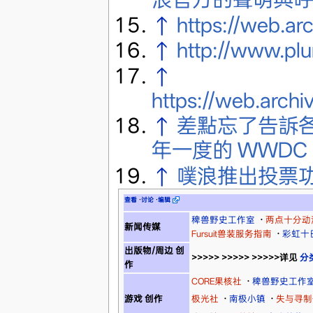
↑
https://web.a
↑
http://www.pl
↑
https://web.arch
↑
差點忘了告訴各
年一度的 WWD
↑
噗浪推出投票
查看
·
讨论
·
编辑
稗兽野史工作室
·
两点十分动
新闻传媒
Fursuit兽装服务指南
·
彩虹十
出版物/周边 创
>>>>> >>>>> >>>>>详见
分
作
CORE果核社
·
稗兽野史工作
游戏 创作
极光社
·
南极小镇
·
失与寻制