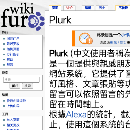
页面
讨论
编辑
历史
不转换
Plurk
跳转至：
导航
、
搜索
导航
此条目是一个
小作
国际门户
请通過
編輯 / 修訂
最近更改
随机页面
Plurk
(中文使用者稱
方针指引
帮助
是一個提供與親戚朋
群聊
網站系統，它提供了
搜索
訂風格、文章張貼等
留言可以依照留言的
编辑
快速创建词条
留在時間軸上。
上传向导
根據
Alexa
的統計，截至
工具
链入页面
止，使用這個系統的
相关更改