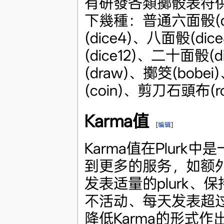
有研發各類擲骰表符供
下幾種：普通六面骰(di
(dice4)、八面骰(di
(dice12)、二十面骰(
(draw)、擲筊(bobei
(coin)、剪刀石頭布(roc
Karma值
[
编辑
]
Karma值在Plurk
到更多的服务，如额
发表适量的plurk、
不活动、每天发表超过
降低Karma的形式