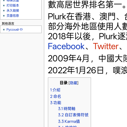
特殊页面
數高居世界排名第一
打印版本
永久链接
Plurk在香港、澳門
页面信息
部分海外地區使用人
其他语言
Русский
⇔
2018年以後，Plur
Facebook
、
Twitter
、
2009年4月，中國大
2022年1月26日，
目录
[
隐藏
]
1
介紹
2
命名
3
功能
3.1
時間軸
3.2
自訂表情符號
3.3
Karma值