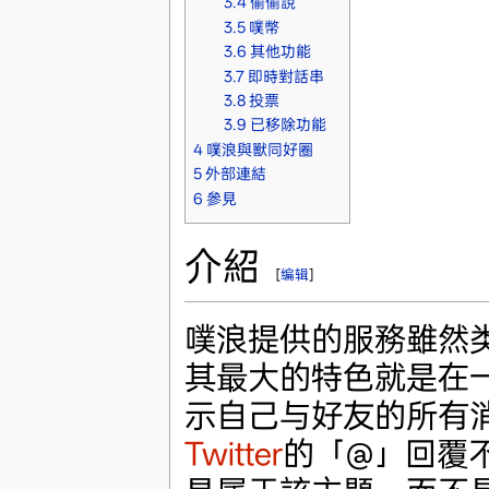
3.4
偷偷說
3.5
噗幣
3.6
其他功能
3.7
即時對話串
3.8
投票
3.9
已移除功能
4
噗浪與獸同好圈
5
外部連結
6
參見
介紹
[
编辑
]
噗浪提供的服務雖然
其最大的特色就是在
示自己与好友的所有
Twitter
的「@」回覆不