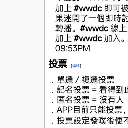
加上
#wwdc
即可被
果迷開了一個即時
轉播。
#wwdc
線上
加上
#wwdc
加入。， 
09:53PM
投票
[
编辑
]
．單選／複選投票
．記名投票 = 看得
．匿名投票 = 沒有
．APP目前只能投票
．投票設定發噗後便