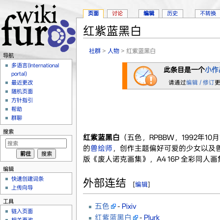
页面
讨论
编辑
历史
不转换
红紫蓝黑白
跳转至：
导航
、
搜索
社群
>
人物
> 红紫蓝黑白
导航
多语言(International
此条目是一个
小作
portal)
请通过
编辑 / 修订
最近更改
随机页面
方针指引
帮助
群聊
搜索
红紫蓝黑白
（五色，RPBBW，1992年10
的
兽绘师
，创作主题偏好可爱的少女以及兽人
版《废人诺克画集》，A4 16P 全彩同人画
编辑
快速创建词条
外部连结
[
编辑
]
上传向导
工具
五色
-
Pixiv
链入页面
红紫蓝黑白
-
Plurk