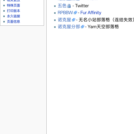
相关更改
五色
- Twitter
特殊页面
打印版本
RPBBW
-
Fur Affinity
永久链接
诺克屋
- 无名小站部落格（连结失效
页面信息
诺克屋分部
- Yam天空部落格