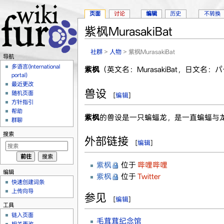
页面
讨论
编辑
历史
不转换
紫枫MurasakiBat
跳转至：
导航
、
搜索
社群
>
人物
> 紫枫MurasakiBat
导航
多语言(International
紫枫
（英文名：
MurasakiBat
，日文名：
パ
portal)
最近更改
兽设
随机页面
[
编辑
]
方针指引
帮助
紫枫
的兽设是一只蝙蝠龙，是一直蝙蝠与
群聊
搜索
外部链接
[
编辑
]
紫枫
位于
哔哩哔哩
编辑
紫枫
位于
Twitter
快速创建词条
上传向导
参见
[
编辑
]
工具
链入页面
毛茸茸纪念馆