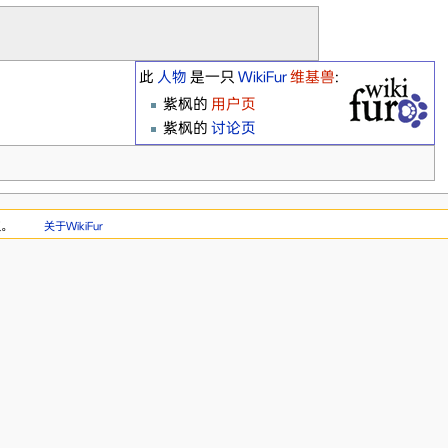
此
人物
是一只
WikiFur
维基兽
:
紫枫‎的
用户页
紫枫‎的
讨论页
权。
关于WikiFur