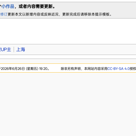
个
小作品
，或者内容需要更新。
 修订
更新本文以新增内容或反映近况，更新完成后请移除本提示模板。
UP主
上海
26年6月26日 (星期五) 19:20。
除非另有声明，本网站内容采用
CC-BY-SA 4.0
授