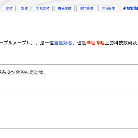
简体
繁體
大陆简体
香港繁體
澳門繁體
大马简体
新加坡简
ープルメープル
），是一位
兽爱好者
，也是
哔哩哔哩
上的科技数码及
龙杂交结合的神奇动物。