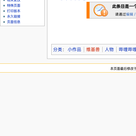
相关更改
特殊页面
此条目是一
打印版本
请通过
编辑 /
永久链接
页面信息
分类
：
小作品
维基兽
人物
哔哩哔哩
本页面最后修改于20