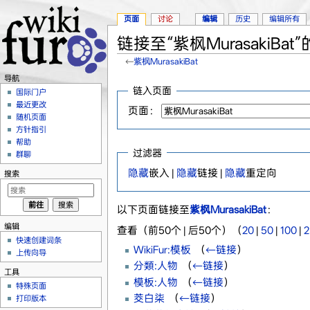
页面
讨论
编辑
历史
编辑所有
链接至“紫枫MurasakiBat
←
紫枫MurasakiBat
跳转至：
导航
、
搜索
导航
链入页面
国际门户
最近更改
页面：
随机页面
方针指引
帮助
过滤器
群聊
隐藏
嵌入 |
隐藏
链接 |
隐藏
重定向
搜索
以下页面链接至
紫枫MurasakiBat
：
编辑
查看（前50个 | 后50个）（
20
|
50
|
100
|
2
快速创建词条
WikiFur:模板
‎
（
←链接
）
上传向导
分類:人物
‎
（
←链接
）
工具
模板:人物
‎
（
←链接
）
特殊页面
茭白柒
‎
（
←链接
）
打印版本