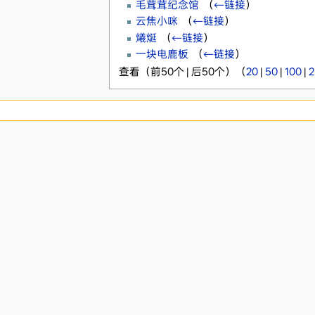
毛茸茸纪念馆
‎
（
←链接
）
云焦小咪
‎
（
←链接
）
爔烻
‎
（
←链接
）
一块电鹿板
‎
（
←链接
）
查看（前50个 | 后50个）（
20
|
50
|
100
|
2