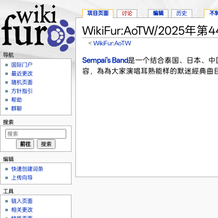
项目页面
讨论
编辑
历史
不
WikiFur:AoTW/2025年第
<
WikiFur:AoTW
跳转至：
导航
、
搜索
导航
Sempai's Band
是一个结合泰国、日本、中
国际门户
容，為為大家演唱耳熟能样的默迷經典曲目
最近更改
随机页面
方针指引
帮助
群聊
搜索
编辑
快速创建词条
上传向导
工具
链入页面
相关更改