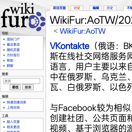
项目页面
讨论
编辑
历史
不
WikiFur:AoTW/
<
WikiFur:AoTW
导航
跳转至：
导航
、
搜索
国际门户
VKontakte
（俄语：ВК
最近更改
随机页面
斯在线社交网络服务网
方针指引
帮助
语言，用户主要以来
群聊
中在俄罗斯、乌克兰
搜索
瓦、白俄罗斯、以色
编辑
快速创建词条
与Facebook较为相
上传向导
创建社团、公共页面
工具
链入页面
视频、基于浏览器的
相关更改