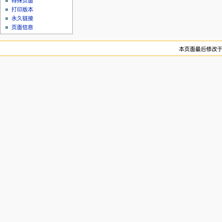
特殊页面
打印版本
永久链接
页面信息
本页面最后修改于20