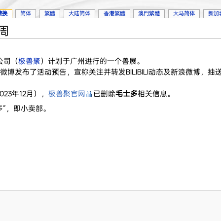
转换
简体
繁體
大陆简体
香港繁體
澳門繁體
大马简体
新加
9周
公司（
极兽聚
）计划于广州进行的一个兽展。
浪微博发布了活动预告，宣称关注并转发BILIBILI动态及新浪微博，抽
23年12月），
极兽聚官网
已删除
毛士多
相关信息。
多”，即小卖部。