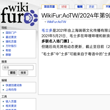
项目页面
讨论
编辑
历史
不
WikiFur:AoTW/2024年第
<
WikiFur:AoTW
跳转至：
导航
、
搜索
导航
毛士多
是2021年由上海端萌文化传播有限
国际门户
2021年5月21日，毛士多在哔哩哔哩和新
最近更改
多联名入场门票】
。
随机页面
方针指引
但随后尚无其他动态更新，截止至目前（20
帮助
“毛士多”中“士多”可能来自于粤语中的“士
群聊
搜索
编辑
快速创建词条
上传向导
工具
链入页面
相关更改