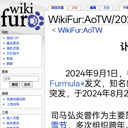
项目页面
讨论
编辑
历史
不
WikiFur:AoTW/
<
WikiFur:AoTW
导航
跳转至：
导航
、
搜索
国际门户
最近更改
随机页面
方针指引
帮助
群聊
2024年9月1日
搜索
Furmula
发文，知名
突发，于2024年8月
编辑
快速创建词条
上传向导
工具
司马弘炎曾作为主要
链入页面
雪节
，多次组织跨年
相关更改