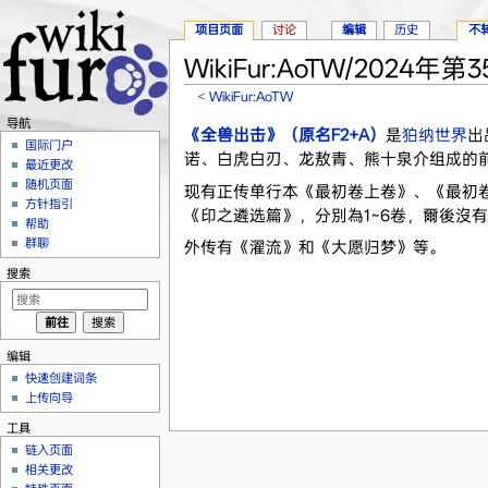
项目页面
讨论
编辑
历史
不
WikiFur:AoTW/2024年第
<
WikiFur:AoTW
跳转至：
导航
、
搜索
导航
《全兽出击》（原名F2+A）
是
狛纳世界
出
国际门户
诺、白虎白刃、龙敖青、熊十泉介组成的前
最近更改
随机页面
现有正传单行本《最初卷上卷》、《最初
方针指引
《印之遴选篇》，分別為1~6卷，爾後沒
帮助
群聊
外传有《濯流》和《大愿归梦》等。
搜索
编辑
快速创建词条
上传向导
工具
链入页面
相关更改