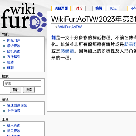
项目页面
讨论
编辑
历史
不
WikiFur:AoTW/2023年第3
<
WikiFur:AoTW
跳转至：
导航
、
搜索
导航
龍
是一支十分多彩的神話物種，不論在傳
国际门户
化。雖然並非所有龍都擁有鱗片或是
爬蟲
最近更改
或是
爬蟲類
。因為如此的多樣性及人形角
随机页面
方针指引
形的一種。
帮助
群聊
搜索
编辑
快速创建词条
上传向导
工具
链入页面
相关更改