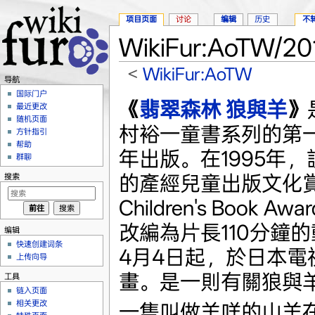
项目页面
讨论
编辑
历史
不
WikiFur:AoTW/
<
WikiFur:AoTW
导航
跳转至：
导航
、
搜索
国际门户
《
翡翠森林 狼與羊
》
最近更改
随机页面
村裕一童書系列的第一
方针指引
帮助
年出版。在1995年
群聊
的產經兒童出版文化賞（
搜索
Children's Book 
改編為片長110分鐘的
编辑
快速创建词条
4月4日起，於日本電
上传向导
畫。是一則有關狼與
工具
链入页面
相关更改
一隻叫做羊咩的山羊