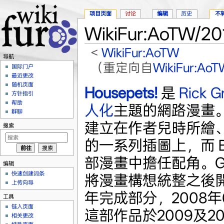
项目页面
讨论
编辑
历史
不
WikiFur:AoTW/
<
WikiFur:AoTW
导航
（重定向自
WikiFur:A
国际门户
最近更改
跳转至：
导航
、
搜索
随机页面
Housepets!
是
Rick Gr
方针指引
帮助
人化
主題的網路漫畫
群聊
建立在作者兒時所繪、名
搜索
的一系列插圖上，而 B
部漫畫中擔任配角。Grif
编辑
快速创建词条
將漫畫構想統整之後開
上传向导
年完成部分，2008年
工具
链入页面
這部作品於2009及2
相关更改