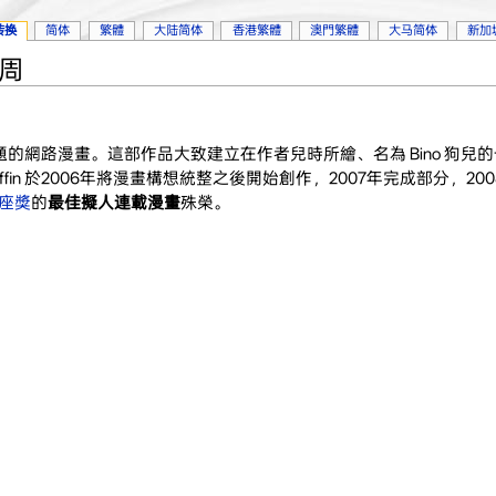
转换
简体
繁體
大陆简体
香港繁體
澳門繁體
大马简体
新加
9周
題的網路漫畫。這部作品大致建立在作者兒時所繪、名為 Bino 狗兒
iffin 於2006年將漫畫構想統整之後開始創作，2007年完成部分，20
座獎
的
最佳擬人連載漫畫
殊榮。