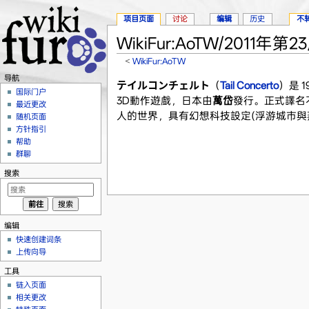
项目页面
讨论
编辑
历史
不
WikiFur:AoTW/2011年第2
<
WikiFur:AoTW
跳转至：
导航
、
搜索
导航
テイルコンチェルト
（
Tail Concerto
）是 1
国际门户
3D動作遊戲，日本由
萬岱
發行。正式譯名
最近更改
人的世界，具有幻想科技設定(浮游城市與
随机页面
方针指引
帮助
群聊
搜索
编辑
快速创建词条
上传向导
工具
链入页面
相关更改