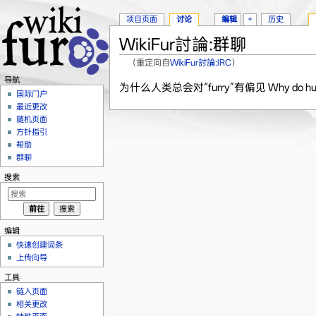
项目页面
讨论
编辑
+
历史
WikiFur討論:群聊
（重定向自
WikiFur討論:IRC
）
跳转至：
导航
、
搜索
导航
为什么人类总会对“furry”有偏见 Why do humans al
国际门户
最近更改
随机页面
方针指引
帮助
群聊
搜索
编辑
快速创建词条
上传向导
工具
链入页面
相关更改