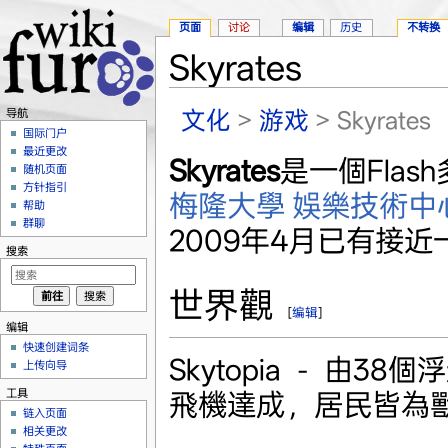
页面
讨论
编辑
历史
不转换
Skyrates
跳转至：
导航
、
搜索
文化
>
游戏
> Skyrates
导航
国际门户
最近更改
Skyrates
是一個Fla
随机页面
方针指引
梅隆大學
娛樂技術中
帮助
群聊
2009年4月已有接
搜索
世界觀
[
编辑
]
编辑
快速创建词条
Skytopia － 
上传向导
工具
飛機達成，居民皆為
链入页面
相关更改