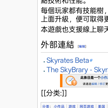
點技術和性能。
每個玩家都有技能樹
上面升級，便可取得
本遊戲也支援線上聊
外部連結
[
编辑
]
Skyrates Beta
The SkyBrary - Skyr
此条目是一个
小作
请通過
編輯 / 修訂
[[分类:]]
分类
：
小作品
游戏
网页游戏
美国