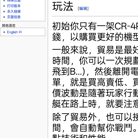
特殊页面
玩法
打印版本
[
编辑
]
永久链接
页面信息
初始你只有一架CR-
其他语言
English
⇔
錢，以購買更好的機
一般來說，貿易是最
時間，你可以一次規
飛到B...)，然後
單，就是買高賣低、
價波動是隨著玩家行
艇在路上時，就要注意價
除了貿易外，也可以
間，會自動幫你戰鬥