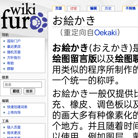
页面
讨论
编辑
历史
不转换
お絵かき
（重定向自
Oekaki
）
导航
跳转至：
导航
、
搜索
国际门户
お絵かき
(おえかき)
最近更改
随机页面
绘图留言版
以及
绘图
方针指引
帮助
用类似的程序所制作
群聊
一个统一的称呼。
搜索
お絵かき一般仅提供
编辑
充、橡皮、调色板以
快速创建词条
的画大多有种像素化
上传向导
工具
个地方。并且随着时
链入页面
相关更改
以使用，例如图层、