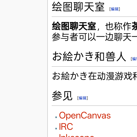
绘图聊天室
[
编辑
]
绘图聊天室
，也称作
参与者可以一边聊天
お絵かき和兽人
[
编
お絵かき在动漫游戏
参见
[
编辑
]
OpenCanvas
IRC