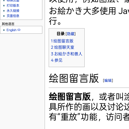
特殊页面
打印版本
お絵かき大多使用 Java 
永久链接
页面信息
行。
其他语言
English
⇔
目录
[
隐藏
]
1
绘图留言版
2
绘图聊天室
3
お絵かき和兽人
4
参见
绘图留言版
[
编辑
]
绘图留言版
，或者叫
具所作的画以及讨论
有“重放”功能，访问