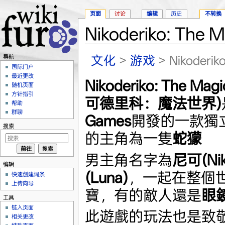
页面
讨论
编辑
历史
不转换
Nikoderiko: The M
跳转至：
导航
、
搜索
文化
>
游戏
> Nikoderiko
导航
国际门户
最近更改
Nikoderiko: The M
随机页面
方针指引
可德里科：魔法世界)
帮助
群聊
Games
開發的一款獨立
搜索
的主角為一隻
蛇獴
男主角名字為
尼可(Nik
编辑
(Luna)
，一起在整個
快速创建词条
上传向导
寶，有的敵人還是
眼
工具
链入页面
此遊戲的玩法也是致
相关更改