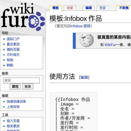
模板
讨论
编辑
历史
不转换
模板:Infobox 作品
（重定向自
Infobox 游戏
）
跳转至：
导航
、
搜索
导航
該頁面的某些内容
国际门户
最近更改
和
WikiFur
一樣， 
随机页面
方针指引
帮助
群聊
搜索
使用方法
[
编辑
]
编辑
{{Infobox 作品

快速创建词条
| image = 

上传向导
| 全名 = 

| 别称 = 

工具
| 作者/开发商 = 

链入页面
| 发行商 = 

相关更改
| 发行时间 = 
