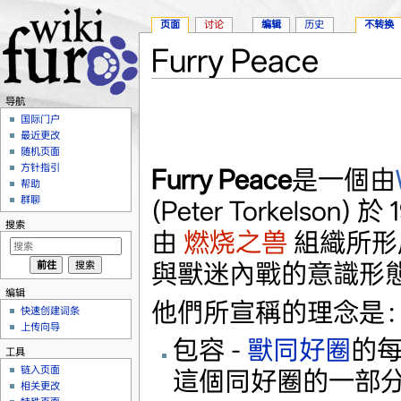
页面
讨论
编辑
历史
不转换
Furry Peace
跳转至：
导航
、
搜索
导航
国际门户
最近更改
随机页面
方针指引
Furry Peace
是一個由
帮助
群聊
(Peter Torkelson) 
搜索
由
燃烧之兽
組織所形
與獸迷內戰的意識形
编辑
他們所宣稱的理念是
快速创建词条
上传向导
包容 -
獸同好圈
的
工具
链入页面
這個同好圈的一部
相关更改