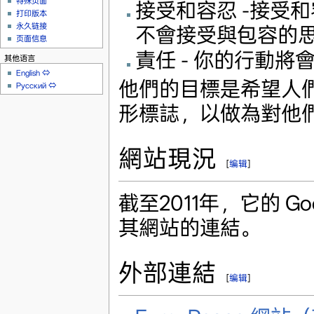
特殊页面
接受和容忍 -接受
打印版本
永久链接
不會接受與包容的
页面信息
責任 - 你的行動
其他语言
English
⇔
他們的目標是希望人
Русский
⇔
形標誌，以做為對他
網站現況
[
编辑
]
截至2011年，它的 Goog
其網站的連結。
外部連結
[
编辑
]