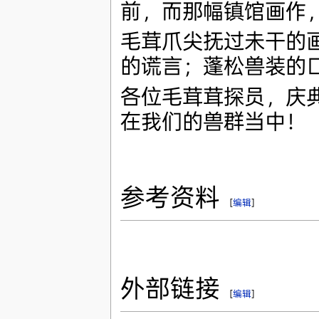
前，而那幅镇馆画作
毛茸爪尖抚过未干的
的谎言；蓬松兽装的
各位毛茸茸探员，庆
在我们的兽群当中！
参考资料
[
编辑
]
外部链接
[
编辑
]