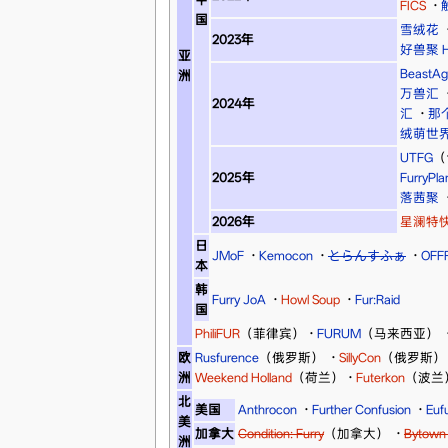
FICS
·
国
雪绒花
2023年
好兽聚 Hi
亚
BeastAg
洲
万兽汇
2024年
汇
·
那
绒萌世
UTFG
（
2025年
FurryPla
落茜聚
2026年
星澜特
日
JMoF
·
Kemocon
·
とらんすふぁ
·
OFF
本
韩
Furry JoA
·
Howl Soup
·
Fur:Raid
国
PhiliFUR
（菲律宾）
·
FURUM
（马来西亚）
欧
Rusfurence
（俄罗斯）
·
SillyCon
（俄罗斯）
洲
Weekend Holland
（荷兰）
·
Futerkon
（波兰
北
美国
Anthrocon
·
Further Confusion
·
Eufu
美
加拿大
Condition: Furry
（加拿大）
·
Bytown 
洲