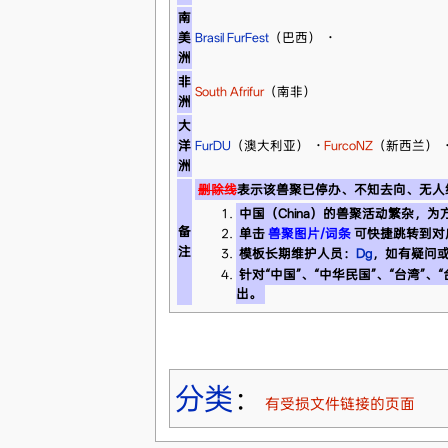
南
美
Brasil FurFest
（巴西）
·
洲
非
South Afrifur
（南非）
洲
大
洋
FurDU
（澳大利亚）
·
FurcoNZ
（新西兰）
洲
删除线
表示该兽聚已停办、不知去向、无人
中国（China）的兽聚活动繁杂，
备
单击
兽聚图片/词条
可快捷跳转到对
注
模板长期维护人员：
Dg
，如有疑问
针对“中国”、“中华民国”、“台湾”、
出。
分类
：
有受损文件链接的页面