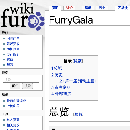
页面
讨论
编辑
历史
不转换
FurryGala
跳转至：
导航
、
搜索
导航
国际门户
最近更改
随机页面
方针指引
帮助
目录
[
隐藏
]
群聊
1
总览
搜索
2
历史
2.1
第一届 活动主题1
3
参考资料
4
外部链接
编辑
快速创建词条
上传向导
总览
工具
[
编辑
]
链入页面
相关更改