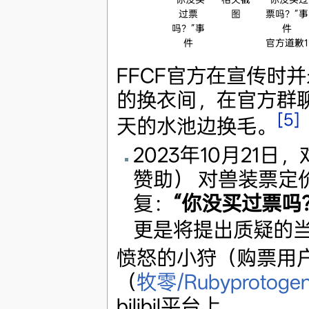
过票
图
票吗？”事
吗？”事
件
件
官方道歉1
FFCF官方在宣传时
的换衣间，在官方群
[5]
天的水池边换毛。
2023年10月21
赞助） 对兽装票定
复：
“你没买过票吗
更是将提出质疑的
愤怒的小狩（购票用户
（
牧零/Rubyprotoge
bilibil平台上。