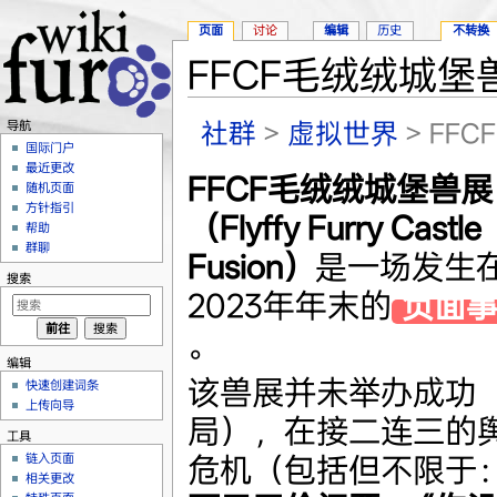
页面
讨论
编辑
历史
不转换
FFCF毛绒绒城堡
跳转至：
导航
、
搜索
社群
>
虚拟世界
> FF
导航
国际门户
最近更改
FFCF毛绒绒城堡兽展
随机页面
方针指引
（Flyffy Furry Castle
帮助
群聊
Fusion）
是一场发生
搜索
2023年年末的
负面事
。
编辑
该兽展并未举办成功
快速创建词条
上传向导
局），在接二连三的
工具
危机（包括但不限于
链入页面
相关更改