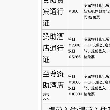
专属物料礼包袋
宾通行
￥666
娃娃机体验券*
同1位免票
证
赞助酒
单日
专属物料礼包袋
￥2888
FFCF玩偶(知
店通行
双日
*2、提前登入
￥5666
位免票
证
至尊赞
单日
专属物料礼包袋
￥6666
FFCF玩倡(知
助酒店
双日
*3、提前登入
￥10000
位免票
票