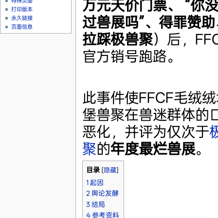
万元天价门票、 “你
特殊页面
打印版本
过兽展吗”、得罪赞助
永久链接
页面信息
拉踩极兽聚
）后，FF
官方销号跑路。
此事件使FFCF毛绒绒
堡兽聚在兽迷群体的
恶化，并评为仅次于
聚
的
年度最烂兽展
。
目录
[
隐藏
]
1
起因
2
舆论发酵
3
结局
4
参考资料