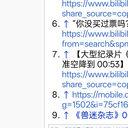
https://www.bilib
share_source=c
↑
“你没买过票吗
https://www.bilib
from=search&spm
↑
【大型纪录片
准空降到 00:53】
https://www.bilib
share_source=c
↑
https://mobile
g=1502&i=75cf1
↑
《兽迷杂志》0