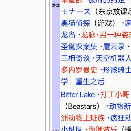
游戏
モナーズ
（东京放课
黑猫侦探
（游戏）
·
龙岛
·
龙脉•另一种姿
圣诞探案集
·
履云录
·
三相奇谈
·
天空机器
多内罗曼史
·
形骸骑
学：重生之后
Bitter Lake
·
打工小哥
（Beastars）
·
动物新
洲动物上班族
·
疯狂
小纵队
·
海獭波乐
（