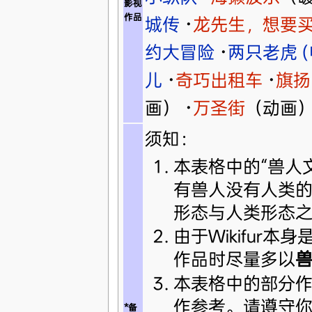
影视
作品
城传
·
龙先生，想要
约大冒险
·
两只老虎 (
儿
·
奇巧出租车
·
旗扬
画）
·
万圣街
（动画
须知：
本表格中的“兽人
有兽人没有人类
形态与人类形态
由于Wikifur本身
作品时尽量多以
本表格中的部分作
作参考。请遵守
*备