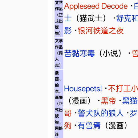
文学
Appleseed Decode
·
作品
（正
士
（猫武士）
·
舒克
式出
版
影
·
银河铁道之夜
物）
文学
作品
苦黏寒毒
（小说）
·
（同
人
志）
漫
画、
绘
Housepets!
·
不打工
本、
画集
（漫画）
·
黑帝
·
黑猫
（正
式出
哥
·
警犬队的狼人
·
罗
版
物、
狗
·
有兽焉
（漫画）
网络
连