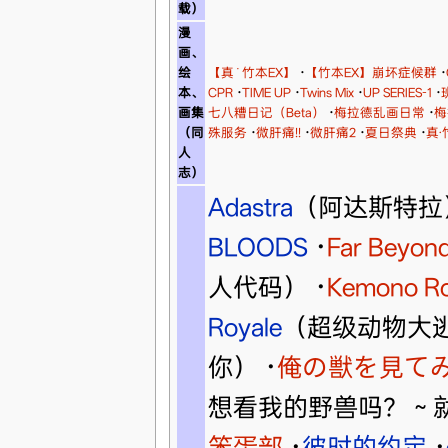
载）
漫
画、
绘
【真˙竹本EX】
·
【竹本EX】崩坏症候群
·
本、
CPR
·
TIME UP
·
Twins Mix
·
UP SERIES-1
·
画集
七八糟日记（Beta）
·
梅拉德乱画日常
·
梅
（同
殊服务
·
微肝痛!!
·
微肝痛2
·
夏日祭典
·
真‧
人
志）
Adastra
（阿达斯特拉
BLOODS
·
Far Beyond
人代码）
·
Kemono Ro
Royale
（超级动物大
你）
·
俺の獣を見て
想看我的野兽吗？～
笨蛋部
·
彼时的约定
·