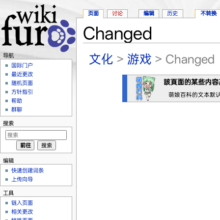
页面
讨论
编辑
历史
不转换
Changed
跳转至：
导航
、
搜索
文化
>
游戏
> Changed
导航
国际门户
最近更改
該頁面的某些内容
随机页面
方针指引
萌娘百科的文本默
帮助
群聊
搜索
编辑
快速创建词条
上传向导
工具
链入页面
相关更改