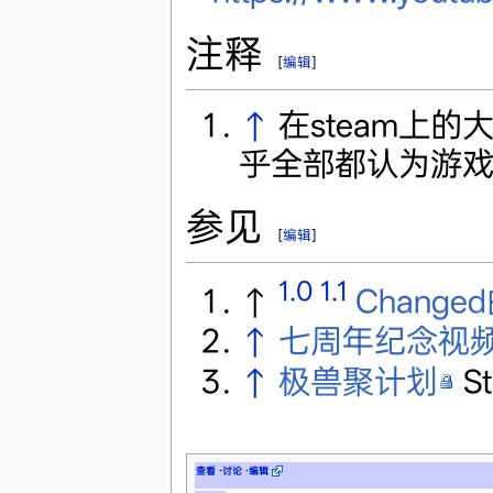
注释
[
编辑
]
↑
在steam上的
乎全部都认为游
参见
[
编辑
]
1.0
1.1
↑
Change
↑
七周年纪念视
↑
极兽聚计划
S
查看
·
讨论
·
编辑