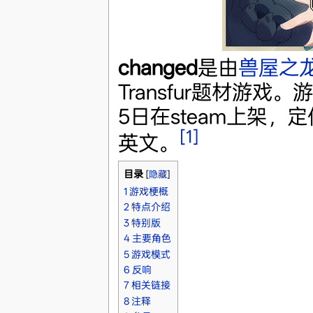
changed
是由
兽屋之
Transfur题材游戏
5日在steam上架，定
[1]
英文。
目录
[
隐藏
]
1
游戏梗概
2
特点介绍
3
特别版
4
主要角色
5
游戏模式
6
反响
7
相关链接
8
注释