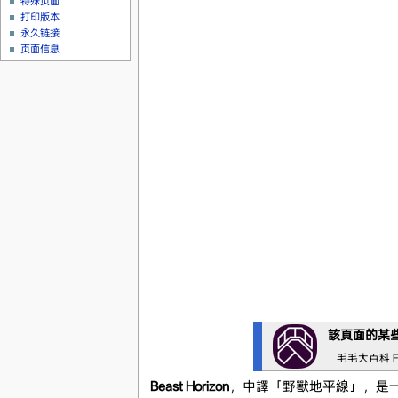
特殊页面
打印版本
永久链接
页面信息
該頁面的某
毛毛大百科 Fu
Beast Horizon
，中譯「野獸地平線」，是