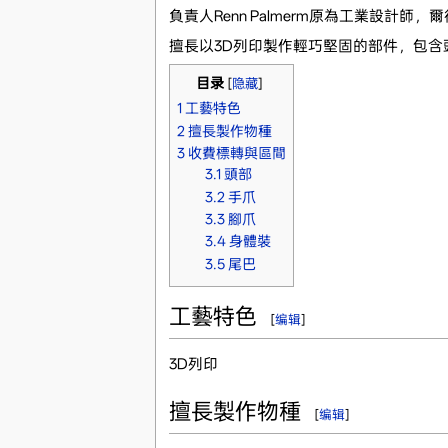
負責人Renn Palmerm原為工業設計師
擅長以3D列印製作輕巧堅固的部件，包
目录
[
隐藏
]
1
工藝特色
2
擅長製作物種
3
收費標轉與區間
3.1
頭部
3.2
手爪
3.3
腳爪
3.4
身體裝
3.5
尾巴
工藝特色
[
编辑
]
3D列印
擅長製作物種
[
编辑
]