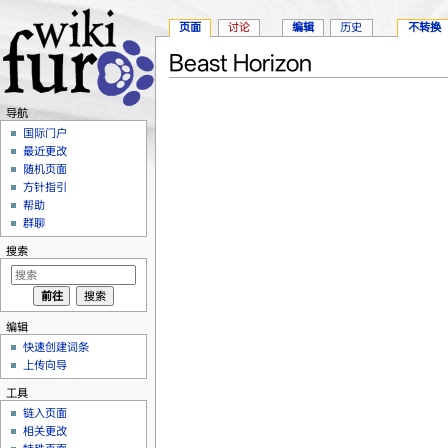
页面
讨论
编辑
历史
不转换
Beast Horizon
跳转至：
导航
、
搜索
导航
国际门户
最近更改
随机页面
方针指引
帮助
群聊
搜索
编辑
快速创建词条
上传向导
工具
链入页面
相关更改