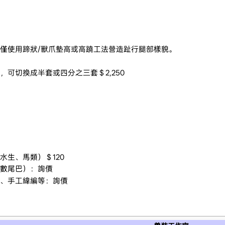
僅使用蹄狀/獸爪墊高或高蹺工法營造趾行腿部樣貌。
可切換成半套或四分之三套＄2,250
生、馬類）＄120
數尾巴）：詢價
、手工緯編等：詢價