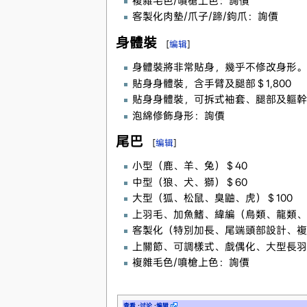
複雜毛色/噴槍上色：詢價
客製化肉墊/爪子/蹄/鉤爪：詢價
身體裝
[
编辑
]
身體裝將非常貼身，幾乎不修改身形。
貼身身體裝，含手臂及腿部＄1,800
貼身身體裝，可拆式袖套、腿部及軀幹，
泡綿修飾身形：詢價
尾巴
[
编辑
]
小型（鹿、羊、兔）＄40
中型（狼、犬、獅）＄60
大型（狐、松鼠、臭鼬、虎）＄100
上羽毛、加魚鰭、緯編（鳥類、龍類、水
客製化（特別加長、尾端頭部設計、複
上關節、可調樣式、戲偶化、大型長羽
複雜毛色/噴槍上色：詢價
查看
·
讨论
·
编辑