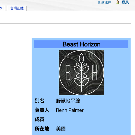
登录
创建账户
体
台灣正體
Beast Horizon
别名
野獸地平線
負責人
Renn Palmer
成员
所在地
美國