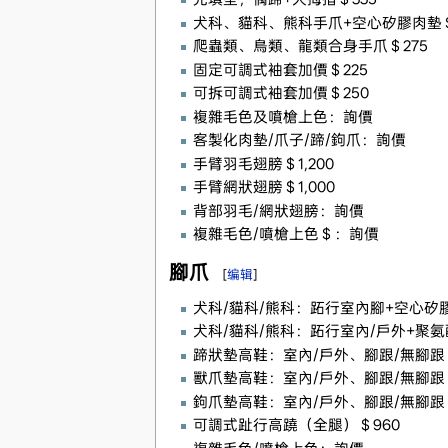
犬科、貓科、熊科手爪+空心矽膠肉墊＄
爬蟲類、鳥類、龍類合身手爪＄275
固定可調式袖套加價＄225
可拆可調式袖套加價＄250
複雜毛色及噴槍上色：詢價
客製化肉墊/爪子/蹄/鉤爪：詢價
手臂羽毛翅膀＄1,200
手臂網狀翅膀＄1,000
背部羽毛/網狀翅膀：詢價
複雜毛色/噴槍上色＄：詢價
腳爪
[
编辑
]
犬科/貓科/熊科：跖行室內腳+空心矽膠
犬科/貓科/熊科：跖行室內/戶外+聚氨
蹄狀墊高鞋：室內/戶外、腳跟/無腳跟＄
獸爪墊高鞋：室內/戶外、腳跟/無腳跟＄
鉤爪墊高鞋：室內/戶外、腳跟/無腳跟＄
可調式趾行高蹺（全腿）＄960