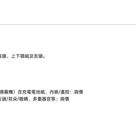
鼻頭、上下顎組及舌頭。
、噴霧機）含充電電池組，內嵌/遙控：詢價
舌頭/耳朵/眼睛、多重器官等：詢價