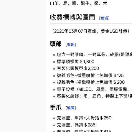
山羊、鹿、鷹、髦牛、熊、犬
收費標轉與區間
[
编辑
]
（2020年03月07日資訊，美金USD計價）
頭部
[
编辑
]
包含一對眼睛、一對耳朵、矽膠/雕塑
標準頭模型＄1,800
客製化頭模型＄2,200
複雜毛色+微量噴槍上色加價＄125
複雜毛色+精緻噴槍上色加價＄200
電子設備（如LED、風扇、伺服電機
客製化裝飾：角、鹿角、特製上下顎/
手爪
[
编辑
]
充填型，單蹄+大拇指＄250
充填型，偶蹄＄285
充填型，偶蹄+大拇指＄335