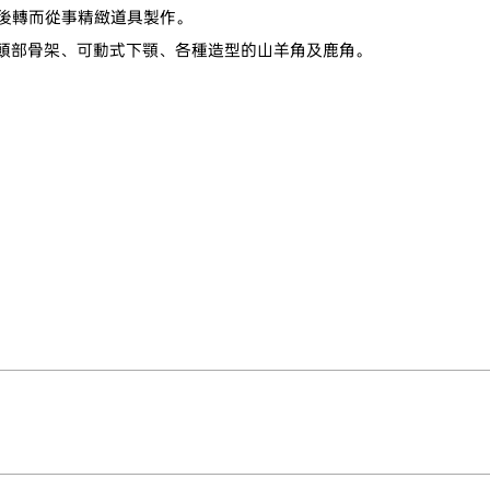
，爾後轉而從事精緻道具製作。
含頭部骨架、可動式下顎、各種造型的山羊角及鹿角。