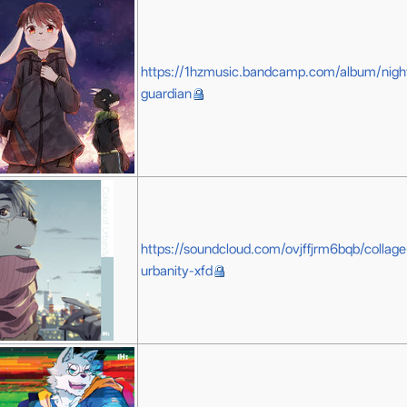
https://1hzmusic.bandcamp.com/album/nigh
guardian
https://soundcloud.com/ovjffjrm6bqb/collage
urbanity-xfd