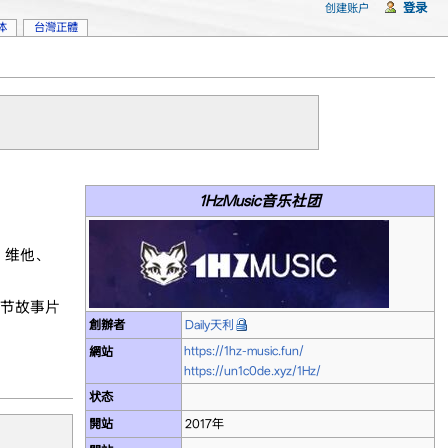
登录
创建账户
体
台灣正體
1HzMusic音乐社团
们，维他、
7节故事片
創辦者
Daily天利
https://1hz-music.fun/
網站
https://un1c0de.xyz/1Hz/
状态
開站
2017年