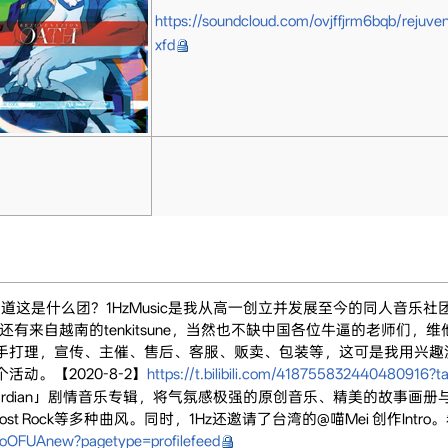
https://soundcloud.com/ovjffjrm6bqb/rejuve
xfd
？不知道这是什么团？1HzMusic是我从高一创立并发展至今的同人
ky，还有来自越南的tenkitsune，当然也不缺中国各位牛逼的老师们，维
手打理，宣传、主催、售后、客服、贩卖、包装等，这可是我用兴趣
动。【2020-8-2】
https://t.bilibili.com/418755832440480916?t
 Guardian」剧情音乐专辑，将气氛感极强的原创音乐、精美的故
tep、Post Rock等多种曲风。同时，1Hz还邀请了台湾的@喵Mei 创作I
oOFUAnew?pagetype=profilefeed