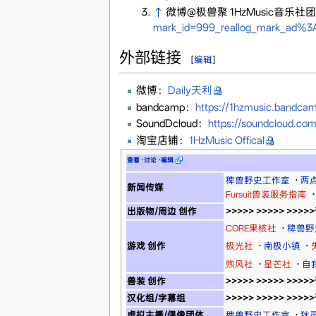
↑
微博@极兽聚 1HzMusic音
mark_id=999_reallog_mark_ad%
外部链接
[
编辑
]
微博：
Daily天利
bandcamp：
https://1hzmusic.bandca
SoundDcloud：
https://soundcloud.co
淘宝店铺：
1HzMusic Offical
查看
·
讨论
·
编辑
稗兽野史工作室
·
两
新闻传媒
Fursuit兽装服务指南
·
出版物/周边 创作
>>>>> >>>>> >>>
CORE果核社
·
稗兽野
游戏 创作
极光社
·
南极小镇
·
煦风社
·
星芒社
·
自
兽装 创作
>>>>> >>>>> >>>
汉化组/字幕组
>>>>> >>>>> >>>
虚拟主播/偶像团体
稗兽野史工作室
·
狄灵