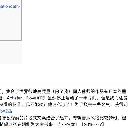
nationoath-
音乐社团，集合了世界各地高质量（除了我）同人曲师的作品有日本的黑
他、Antistar、Nova41等. 虽然停止活动了一年时间，但是我们还没
浇灌的花朵，我不能就让他这么凉了！为了换去一些名气，获得明
ab=2
事画册与暗含线索的片段式文案结合了起来。专辑音乐风格比较梦幻，但
ntro。希望这张专辑能为大家带来一点小惊喜！【2018-7-7】