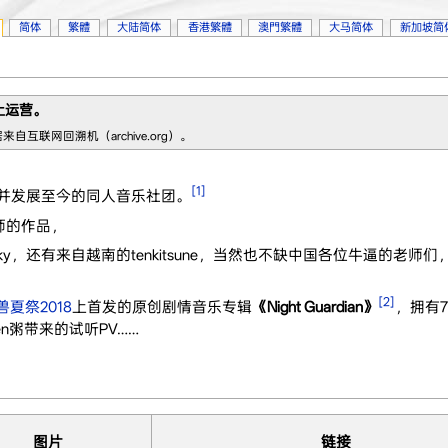
简体
繁體
大陆简体
香港繁體
澳門繁體
大马简体
新加坡简
止运营。
自互联网回溯机（archive.org）。
[1]
创立并发展至今的同人音乐社团。
师的作品，
hiky，还有来自越南的tenkitsune，当然也不缺中国各位牛逼的老师
[2]
兽夏祭2018
上首发的原创剧情音乐专辑
《Night Guardian》
，拥有
n粥带来的试听PV……
图片
链接