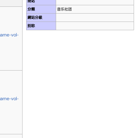
閉站
分類
音乐社团
網站分級
别称
game-vol-
game-vol-