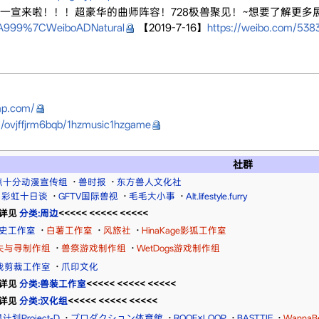
乐社团一宣来啦！！！超豪华的曲师阵容！728极兽聚见！~想要了解更
3A999%7CWeiboADNatural
【2019-7-16】
https://weibo.com/53
mp.com/
m/ovjffjrm6bqb/1hzmusic1hzgame
社群
点十分动漫宣传组
·
兽时报
·
东方兽人文化社
彩虹十日谈
·
GFTV国际兽视
·
毛毛大小事
·
Alt.lifestyle.furry
>>详见
分类:周边
<<<<< <<<<< <<<<<
史工作室
·
白薯工作室
·
风旅社
·
HinaKage影狐工作室
失与寻制作组
·
兽祭游戏制作组
·
WetDogs游戏制作组
我剪裁工作室
·
爪印文化
>>详见
分类:兽装工作室
<<<<< <<<<< <<<<<
>>详见
分类:汉化组
<<<<< <<<<< <<<<<
计划Project-D
·
プロダクション体育館
·
ROOF×LOOP
·
BASTTIE
·
WannaB