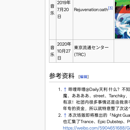
2019年
音
[3]
7月20
Rejuvenation:oath
乐
日
2020年
音
東京流通センター
10月27
乐
(TRC)
日
参考资料
[
编辑
]
↑
哔哩哔哩@Daily天利 什么
魔、ああああ、street、Tanchi
有凉！社团内很多事情还是由我亲
年专的资金，所以就特意整了次这个活
↑
本次场贩即将推出的「Night
也汇集了Trance、Epic Dubs
https://weibo.com/5904651688/G