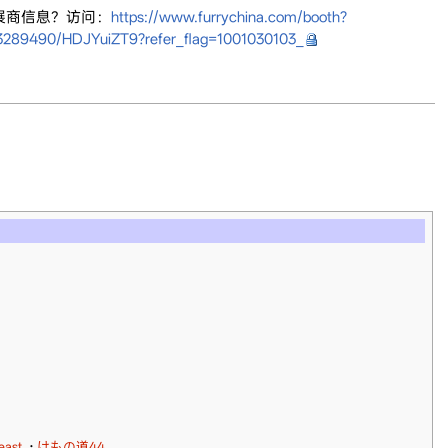
多展商信息？访问：
https://www.furrychina.com/booth?
83289490/HDJYuiZT9?refer_flag=1001030103_
east
·
けもの道44