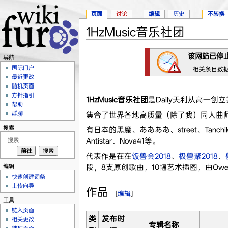
页面
讨论
编辑
历史
不转换
1HzMusic音乐社团
跳转至：
导航
、
搜索
该网站已停
导航
国际门户
相关条目数据来
最近更改
随机页面
方针指引
1HzMusic音乐社团
是Daily天利从高一
帮助
群聊
集合了世界各地高质量（除了我）同人曲
搜索
有日本的黑魔、ああああ、street、Tanc
Antistar、Nova41等。
代表作是在在
饭兽会2018
、
极兽聚2018
、
编辑
段，8支原创歌曲，10幅艺术插图，由Owe
快速创建词条
上传向导
作品
[
编辑
]
工具
链入页面
类
发布时
相关更改
专辑名称