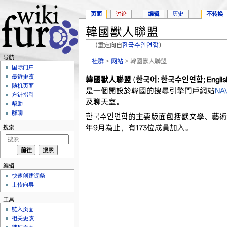
页面
讨论
编辑
历史
不转换
韓國獸人聯盟
（重定向自
한국수인연합
）
跳转至：
导航
、
搜索
导航
社群
>
网站
> 韓國獸人聯盟
国际门户
最近更改
韓國獸人聯盟
(
한국어: 한국수인연합; English: K
随机页面
是一個開設於韓國的搜尋引擎門戶網站
NA
方针指引
及聊天室。
帮助
群聊
한국수인연합的主要版面包括獸文學、藝術及
年9月為止，有173位成員加入。
搜索
编辑
快速创建词条
上传向导
工具
链入页面
相关更改