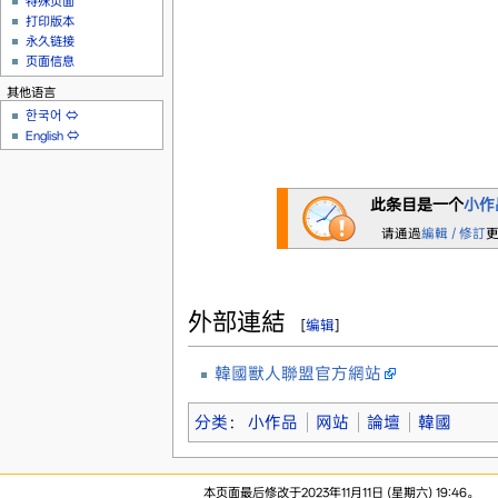
特殊页面
打印版本
永久链接
页面信息
其他语言
한국어
⇔
English
⇔
此条目是一个
小作
请通過
編輯 / 修訂
外部連結
[
编辑
]
韓國獸人聯盟官方網站
分类
：
小作品
网站
論壇
韓國
本页面最后修改于2023年11月11日 (星期六) 19:46。