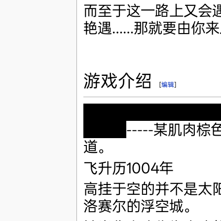
而至于这一路上又会
艳遇……那就要由你
游戏介绍
[
编辑
]
「拜托了！请让我给
吧！」
-----某肌肉
道。
飞升历1004年
高挂于空的并不是太
洛赛尔的浮空城。