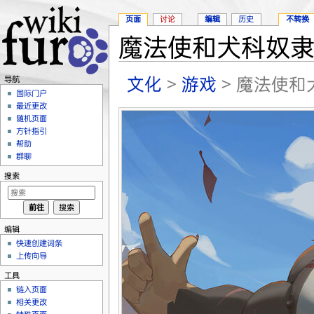
页面
讨论
编辑
历史
不转换
魔法使和犬科奴
跳转至：
导航
、
搜索
文化
>
游戏
> 魔法使
导航
国际门户
最近更改
随机页面
方针指引
帮助
群聊
搜索
编辑
快速创建词条
上传向导
工具
链入页面
相关更改