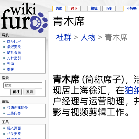
页面
讨论
编辑
历史
不转换
青木席
跳转至：
导航
、
搜索
社群
>
人物
> 青木席
导航
国际门户
最近更改
随机页面
方针指引
帮助
群聊
青木席
(简称席子)，
搜索
现居上海徐汇，在
狛
户经理与运营助理，
编辑
快速创建词条
影与视频剪辑工作。
上传向导
工具
链入页面
相关更改