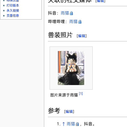
特殊页面
[
编辑
]
打印版本
永久链接
抖音：
雨猫
页面信息
哔哩哔哩：
雨猫
兽装照片
[
编辑
]
[1]
图片来源于雨猫
参考
[
编辑
]
↑
雨猫
，抖音。