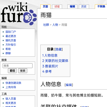
页面
讨论
编辑
历史
不转换
雨猫
跳转至：
导航
、
搜索
社群
>
人物
> 雨猫
导航
国际门户
最近更改
随机页面
方针指引
帮助
目录
[
隐藏
]
群聊
1
人物信息
搜索
2
关联的社交媒体
3
兽装照片
4
参考
编辑
人物信息
快速创建词条
[
编辑
]
上传向导
工具
雨猫，奶牛猫，常与其他博主拍摄短剧。
链入页面
相关更改
关联的社交媒体