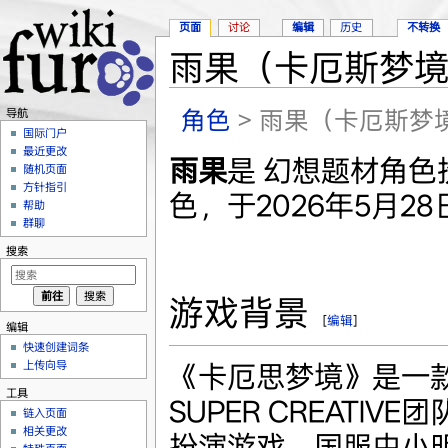
页面
讨论
编辑
历史
不转换
雨果（卡厄斯梦
跳转至：
导航
、
搜索
角色
> 雨果（卡厄斯梦
导航
国际门户
最近更改
雨果
是 幻想题材角色
随机页面
方针指引
色，于2026年5月2
帮助
群聊
搜索
游戏背景
[
编辑
]
编辑
快速创建词条
上传向导
《卡厄思梦境》是一款由
工具
SUPER CREATI
链入页面
相关更改
扮演游戏，国服由小