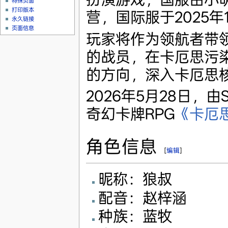
特殊页面
打印版本
营，国际服于2025年
永久链接
页面信息
玩家将作为领航者带
的战员，在卡厄思污
的方向，深入卡厄思
2026年5月28日，由
奇幻卡牌RPG
《卡厄
角色信息
[
编辑
]
昵称：狼叔
配音：赵梓涵
种族：蓝牧