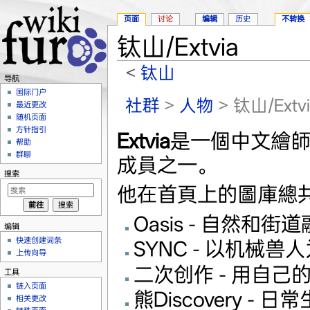
页面
讨论
编辑
历史
不转换
钛山/Extvia
<
钛山
导航
跳转至：
导航
、
搜索
国际门户
社群
>
人物
> 钛山/Extvi
最近更改
随机页面
方针指引
Extvia
是一個中文繪
帮助
群聊
成員之一。
搜索
他在首頁上的圖庫總
Oasis - 自然
编辑
快速创建词条
SYNC - 以机械
上传向导
二次创作 - 用自
工具
链入页面
熊Discovery - 
相关更改