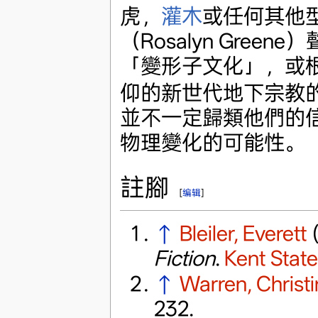
虎，
灌木
或任何其他
（Rosalyn Gre
「變形子文化」，或根據
仰的新世代地下宗教
並不一定歸類他們的
物理變化的可能性。
註腳
[
编辑
]
↑
Bleiler, Everett
Fiction
.
Kent State
↑
Warren, Christ
232.