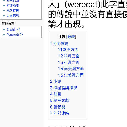
特殊页面
人」(werecat)此字
打印版本
永久链接
的傳說中並沒有直接
页面信息
論才出現。
其他语言
English
⇔
Русский
⇔
目录
[
隐藏
]
1
民間傳說
1.1
歐洲方面
1.2
非洲方面
1.3
亞洲方面
1.4
南美洲方面
1.5
北美洲方面
2
小說
3
神秘論與神學
4
註腳
5
參考文獻
6
請參見
7
外部連結