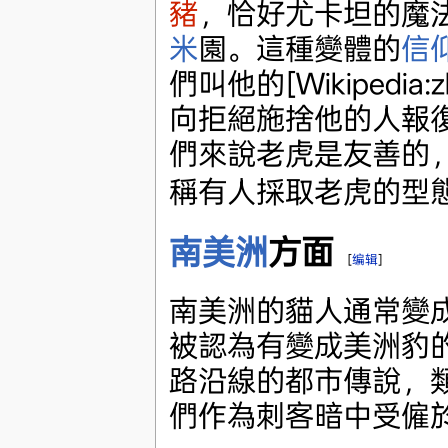
豬
，恰好尤卡坦的魔法
米
園。這種變體的
信
們叫他的[Wikipedi
向拒絕施捨他的人報
們來說老虎是友善的
稱有人採取老虎的型
南美洲
方面
[
编辑
]
南美洲的貓人通常變
被認為有變成美洲豹
路沿線的都市傳說，
們作為刺客暗中受僱