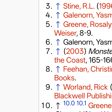
↑
Stine, R.L.
(
199
↑
Galenorn, Yas
↑
Greene, Rosal
Weiser
, 8-9.
↑
Galenorn, Yasm
↑
(
2003
)
Monster
the Coast
, 165-16
↑
Feehan, Christ
Books
.
↑
Worland, Rick
Blackwell Publish
10.0
10.1
↑
Greene