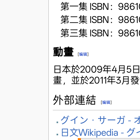
第一集 ISBN：9861
第二集 ISBN：9861
第三集 ISBN：9861
動畫
[
编辑
]
日本於2009年4月5
畫，並於2011年3月
外部連結
[
编辑
]
グイン・サーガ -
日文Wikipedia 