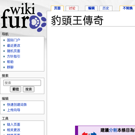
页面
讨论
编辑
历史
不转换
豹頭王傳奇
跳转至：
导航
、
搜索
导航
国际门户
最近更改
随机页面
方针指引
帮助
群聊
搜索
编辑
快速创建词条
上传向导
工具
链入页面
建議
分割
本條目為
相关更改