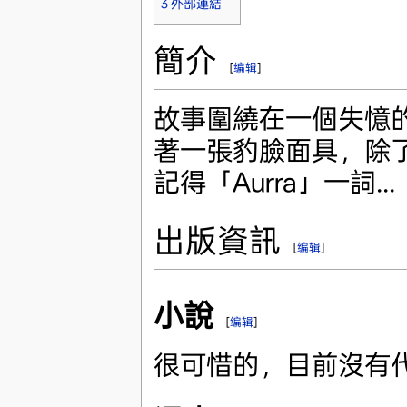
3
外部連結
簡介
[
编辑
]
故事圍繞在一個失憶
著一張豹臉面具，除
記得「Aurra」一詞...
出版資訊
[
编辑
]
小說
[
编辑
]
很可惜的，目前沒有