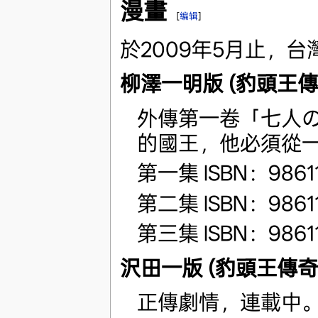
漫畫
[
编辑
]
於2009年5月止，
柳澤一明版 (豹頭王傳
外傳第一卷「七人の魔
的國王，他必須從
第一集 ISBN：98611
第二集 ISBN：9861
第三集 ISBN：9861
沢田一版 (豹頭王傳奇
正傳劇情，連載中。