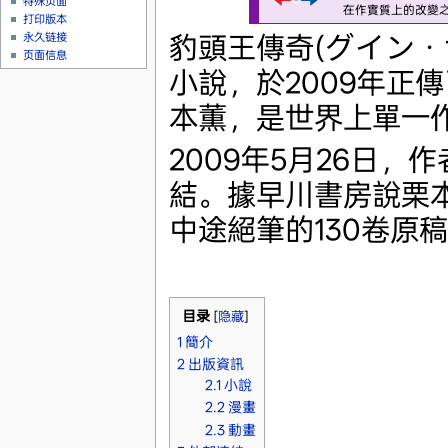
特殊页面
在作實質上的改變
打印版本
豹頭王傳奇(グイン・サー
永久链接
页面信息
小說，於2009年正傳
本薫，是世界上單一
2009年5月26日
結。據早川書房說栗本
中途絕筆的130卷原
目录
[
隐藏
]
1
簡介
2
出版資訊
2.1
小說
2.2
漫畫
2.3
動畫