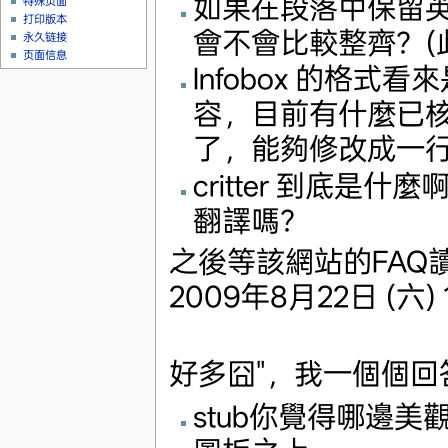
如果在段落中保留
特殊页面
打印版本
會不會比較整齊？(
永久链接
页面信息
Infobox 的格式看來
容，目前有什麼已
了，能夠修改成一
critter 到底是什
翻譯嗎？
之後等該網站的FA
2009年8月22日 (六) 1
好多囧"，我一個個回答吧
stub你覺得哪邊