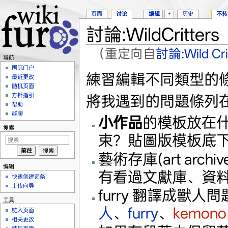
页面
讨论
编辑
+
历史
不转
討論:WildCritters
（重定向自
討論:Wild Cri
导航
跳转至：
导航
、
搜索
国际门户
練習編輯不同類型的條
最近更改
随机页面
方针指引
將我遇到的問題條列
帮助
群聊
小作品
的模板放在
搜索
束？貼圖版模板底
藝術存庫(art arch
编辑
有看過文獻庫、資
快速创建词条
上传向导
furry 翻譯成獸
工具
人
、
furry
、
kemono
链入页面
相关更改