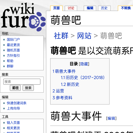
页面
讨论
编辑
历史
不转换
萌兽吧
跳转至：
导航
、
搜索
社群
>
网站
> 萌兽吧
导航
国际门户
最近更改
萌兽吧
是以交流萌系F
随机页面
方针指引
帮助
目录
[
隐藏
]
群聊
1
萌兽大事件
搜索
1.1
旧历史（2017~2018）
1.2
新历史
2
运营
编辑
3
参考资料
快速创建词条
上传向导
萌兽大事件
工具
[
编辑
]
链入页面
相关更改