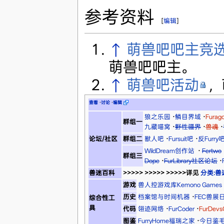
参考资料
[
编辑
]
↑
萌兽吧吧主竞选
萌兽吧吧主。
↑
萌兽吧活动
，
查看
·
讨论
·
编辑
狼之乐园
·
鳞目界域
·
Fura
群组一
九藏喵窝
·
野性疆界
·
兽魂
·
论坛/社区
群组二
獸人吧
·
Fursuit吧
·
反Furry
WildDream创作站
·
Fertwo
群组三
Dope
·
FurLibrary社区论坛
·
兽迷百科
>>>>> >>>>> >>>>>详见
分类:兽
游戏
兽人控游戏库Kemono Games
历史
档案馆与时间机器
·
FEC兽展
综合性工
具
代码
翎迹网络
·
FurCoder
·
FurDev
图鉴
FurryHome福瑞之家
·
今日鉴